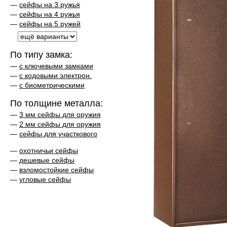
—
сейфы на 3 ружья
—
сейфы на 4 ружья
—
сейфы на 5 ружей
По типу замка:
—
с ключевыми замками
—
с кодовыми электрон.
—
с биометрическими
По толщине металла:
—
3 мм сейфы для оружия
—
2 мм сейфы для оружия
—
сейфы для участкового
—
охотничьи сейфы
—
дешевые сейфы
—
взломостойкие сейфы
—
угловые сейфы