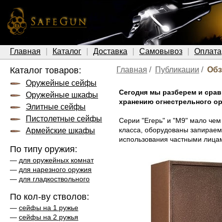
Главная
Каталог
Доставка
Самовывоз
Оплата
Каталог товаров:
Главная
/
Публикации
/
Обз
Оружейные сейфы
Сегодня мы разберем и сра
Оружейные шкафы
хранению огнестрельного ор
Элитные сейфы
Пистолетные сейфы
Серии "Егерь" и "М9" мало чем
класса, оборудованы запираем
Армейские шкафы
использования частными лица
По типу оружия:
—
для оружейных комнат
—
для нарезного оружия
—
для гладкоствольного
По кол-ву стволов:
—
сейфы на 1 ружье
—
сейфы на 2 ружья