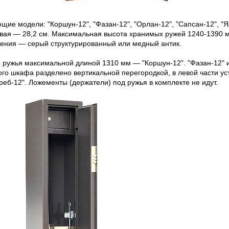
щие модели: "Коршун-12", "Фазан-12", "Орлан-12", "Сапсан-12", "Я
овая — 28,2 см. Максимальная высота хранимых ружей 1240-1390 м
нения — серый структурированный или медный антик.
ружья максимальной длиной 1310 мм — "Коршун-12". "Фазан-12" и "
ого шкафа разделено вертикальной перегородкой, в левой части у
треб-12". Ложементы (держатели) под ружья в комплекте не идут.