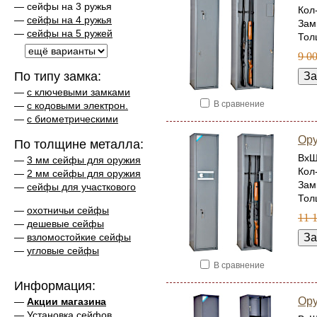
— сейфы на 3 ружья
Кол
—
сейфы на 4 ружья
Зам
—
сейфы на 5 ружей
Тол
9 0
По типу замка:
—
с ключевыми замками
В сравнение
—
с кодовыми электрон.
—
с биометрическими
Ор
По толщине металла:
ВхШ
—
3 мм сейфы для оружия
Кол
—
2 мм сейфы для оружия
Зам
—
сейфы для участкового
Тол
—
охотничьи сейфы
11 
—
дешевые сейфы
—
взломостойкие сейфы
—
угловые сейфы
В сравнение
Информация:
Ору
—
Акции магазина
—
Установка сейфов