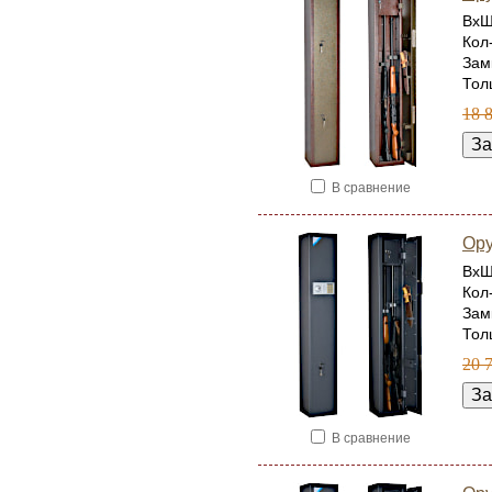
ВхШ
Кол
Зам
Тол
18 
В сравнение
Ор
ВхШ
Кол
Зам
Тол
20 
В сравнение