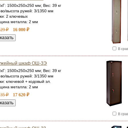
хГ: 1500x250x250 мм; Вес: 39 кг
-во/высота ружей: 3/1350 мм
ки: 2 ключевых
щина металла: 2 мм
829 ₽
16 000 ₽
В сра
ужейный шкаф ОШ-3Э
хГ: 1500x250x250 мм; Вес: 39 кг
-во/высота ружей: 3/1350 мм
ки: ключевой + кодовый эл.
щина металла: 2 мм
735 ₽
17 620 ₽
В сра