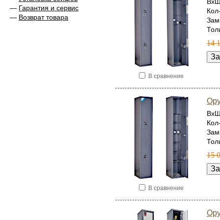
ВхШ
—
Гарантия и сервис
Кол
—
Возврат товара
Зам
Тол
14 
В сравнение
Ор
ВхШ
Кол
Зам
Тол
15 
В сравнение
Ору