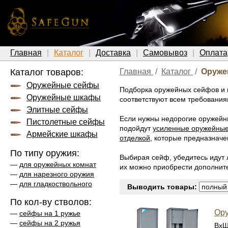
Главная
Каталог
Доставка
Самовывоз
Оплата
Каталог товаров:
Главная
/
Каталог
/
Оруже
Оружейные сейфы
Подборка оружейных сейфов и 
Оружейные шкафы
соответствуют всем требования
Элитные сейфы
Если нужны недорогие оружейн
Пистолетные сейфы
подойдут
усиленные оружейны
Армейские шкафы
отделкой
, которые предназначе
По типу оружия:
Выбирая сейф, убедитесь идут 
—
для оружейных комнат
их можно приобрести дополните
—
для нарезного оружия
—
для гладкоствольного
Выводить товары:
По кол-ву стволов:
Ор
—
сейфы на 1 ружье
—
сейфы на 2 ружья
ВхШ