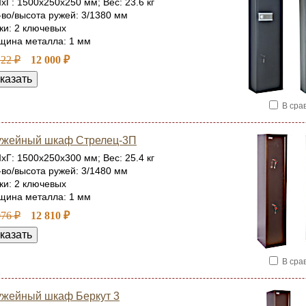
хГ: 1500x250x250 мм; Вес: 23.6 кг
-во/высота ружей: 3/1380 мм
ки: 2 ключевых
щина металла: 1 мм
122 ₽
12 000 ₽
В сра
ужейный шкаф Стрелец-3П
хГ: 1500x250x300 мм; Вес: 25.4 кг
-во/высота ружей: 3/1480 мм
ки: 2 ключевых
щина металла: 1 мм
076 ₽
12 810 ₽
В сра
жейный шкаф Беркут 3