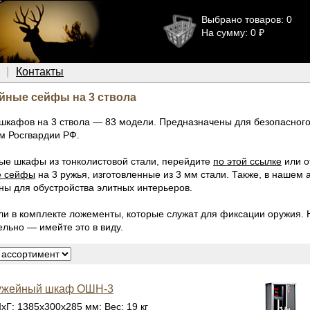
Выбрано товаров: 0
На сумму: 0 ₽
Контакты
йные сейфы на 3 ствола
шкафов на 3 ствола — 83 модели. Предназначены для безопасного
м Росгвардии РФ.
ые шкафы из тонколистовой стали, перейдите
по этой ссылке
или о
е сейфы
на 3 ружья, изготовленные из 3 мм стали. Также, в нашем
ны для обустройства элитных интерьеров.
ли в комплекте ложементы, которые служат для фиксации оружия. 
льно — имейте это в виду.
ужейный шкаф ОШН-3
хГ: 1385x300x285 мм; Вес: 19 кг