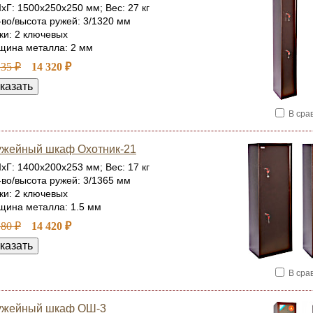
хГ: 1500x250x250 мм; Вес: 27 кг
-во/высота ружей: 3/1320 мм
ки: 2 ключевых
щина металла: 2 мм
135 ₽
14 320 ₽
В сра
жейный шкаф Охотник-21
хГ: 1400x200x253 мм; Вес: 17 кг
-во/высота ружей: 3/1365 мм
ки: 2 ключевых
щина металла: 1.5 мм
180 ₽
14 420 ₽
В сра
ужейный шкаф ОШ-3