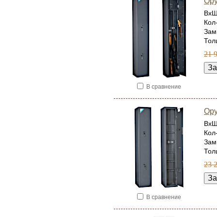
Ор
ВхШ
Кол
Зам
Тол
21 
В сравнение
Ор
ВхШ
Кол
Зам
Тол
23 
В сравнение