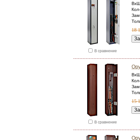
ВхШ
Кол
Зам
Тол
18 
В сравнение
Ору
ВхШ
Кол
Зам
Тол
15 
В сравнение
Ор