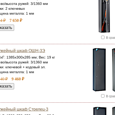
-во/высота ружей: 3/1360 мм
ки: 2 ключевых
щина металла: 1 мм
04 ₽
7 650 ₽
В сра
ужейный шкаф ОШН-3Э
хГ: 1385x300x285 мм; Вес: 19 кг
-во/высота ружей: 3/1360 мм
ки: ключевой + кодовый эл.
щина металла: 1 мм
140 ₽
9 460 ₽
В сра
жейный шкаф Стрелец-3