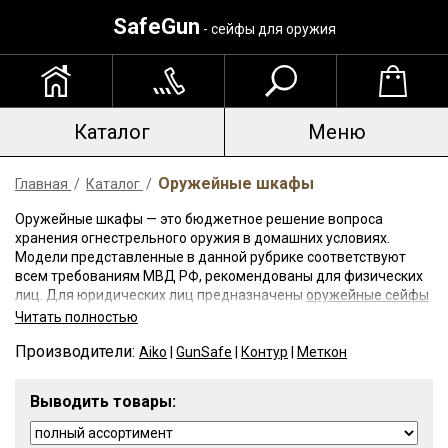
SafeGun
- сейфы для оружия
Каталог
Меню
Оружейные шкафы
Главная
/
Каталог
/
Оружейные шкафы — это бюджетное решение вопроса
хранения огнестрельного оружия в домашних условиях.
Модели представленные в данной рубрике соответствуют
всем требованиям МВД РФ, рекомендованы для физических
лиц. Для юридических лиц предназначены
оружейные сейфы
из 3 мм стали
.
Читать полностью
Производители:
Шкафы для оружия изготавливают из стали толщиной 1-2 мм,
Aiko
|
GunSafe
|
Контур
|
Меткон
могут комплектовать
кодовым электронным
или
ключевыми
замками
. Способны противостоять взлому легким
Выводить товары:
механическим инструментом. Ввиду небольшого веса и
неустойчивости, анкерное крепление шкафов для оружия к
стене или полу — обязательно.