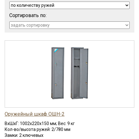
Внутреннее пространство оборудовано запираемым
Сортировать по:
патронным отделением для раздельного хранения оружия и
боеприпасов. Для вертикальной установки ружей
используются специальные держатели — ложементы. Они
могут идти в комплекте или опционально — уточняйте этот
момент при оформлении заказа.
В нашем магазине вы можете купить оружейный шкаф по
выгодной цене — на выбор предлагается более 100 моделей
российского производства. Гарантия полного соответствия
всем требованиям МВД РФ. Обеспечим оперативную
доставку по Москве. Проконсультируем по вопросам хранения
огнестрельного оружия, подберем наиболее подходящие
варианты с учетом ваших запросов.
Оружейный шкаф ОШН-2
ВхШхГ: 1002x220x150 мм; Вес: 9 кг
Кол-во/высота ружей: 2/780 мм
Замки: 2 ключевых