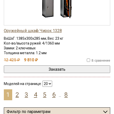
Оружейный шкаф Чирок 1328
ВхШхГ: 1385x300x285 мм; Вес: 23 кг
Кол-во/высота ружей: 4/1360 мм
Замки: 2 ключевых
Толщина металла: 1.2 мм
12 425 ₽
9 810 ₽
В сравнение
Моделей на странице:
1
2
3
4
5
6
8
...
Фильтр по параметрам