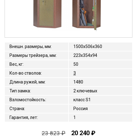
Внешн. размеры, мм
:
1500x506x360
Размеры трейзера, мм
:
223x354x94
Вес, кг
:
50
Кол-во стволов
:
3
Длина ружей, мм
:
1480
Тип замка
:
2 ключевых
Взломостойкость
:
класс S1
Страна
:
Россия
Гарантия, лет
:
1
20 240 ₽
23 823 ₽