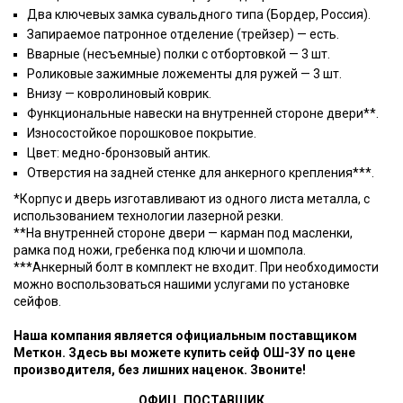
Два ключевых замка сувальдного типа (Бордер, Россия).
Запираемое патронное отделение (трейзер) — есть.
Вварные (несъемные) полки с отбортовкой — 3 шт.
Роликовые зажимные ложементы для ружей — 3 шт.
Внизу — ковролиновый коврик.
Функциональные навески на внутренней стороне двери**.
Износостойкое порошковое покрытие.
Цвет: медно-бронзовый антик.
Отверстия на задней стенке для анкерного крепления***.
*Корпус и дверь изготавливают из одного листа металла, с
использованием технологии лазерной резки.
**На внутренней стороне двери — карман под масленки,
рамка под ножи, гребенка под ключи и шомпола.
***Анкерный болт в комплект не входит. При необходимости
можно воспользоваться нашими услугами по установке
сейфов.
Наша компания является официальным поставщиком
Меткон. Здесь вы можете купить сейф ОШ-3У по цене
производителя, без лишних наценок. Звоните!
ОФИЦ. ПОСТАВЩИК