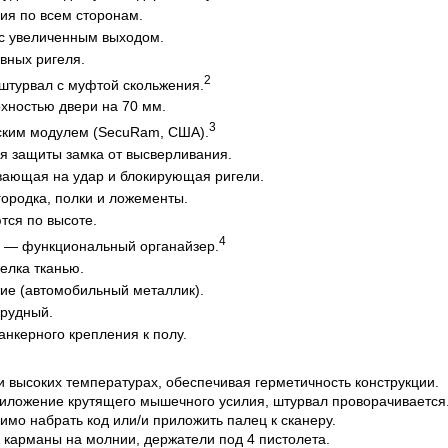
ия по всем сторонам.
 с увеличенным выходом.
вных ригеля.
2
штурвал с муфтой скольжения.
хностью двери на 70 мм.
3
ским модулем (SecuRam, США).
я защиты замка от высверливания.
вающая на удар и блокирующая ригели.
ородка, полки и ложементы.
тся по высоте.
4
и — функциональный органайзер.
елка тканью.
ие (автомобильный металлик).
рудный.
нкерного крепления к полу.
и высоких температурах, обеспечивая герметичность конструкции.
риложение крутящего мышечного усилия, штурвал проворачивается
имо набрать код или/и приложить палец к сканеру.
и карманы на молнии, держатели под 4 пистолета.