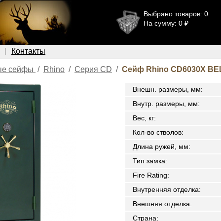
Выбрано товаров: 0
На сумму: 0 ₽
Контакты
ые сейфы
/
Rhino
/
Серия CD
/
Сейф Rhino CD6030X BE
Внешн. размеры, мм
:
Внутр. размеры, мм
:
Вес, кг
:
Кол-во стволов
:
Длина ружей, мм
:
Тип замка
:
Fire Rating
:
Внутренняя отделка
:
Внешняя отделка
:
Страна
: