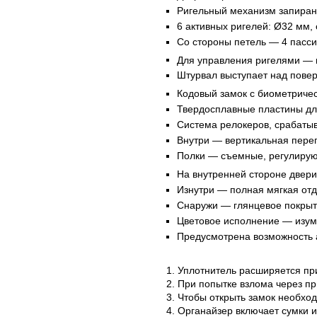
Ригельный механизм запиран
6 активных ригелей: Ø32 мм,
Со стороны петель — 4 пасси
Для управления ригелями — 
Штурвал выступает над повер
Кодовый замок с биометриче
Твердосплавные пластины дл
Система релокеров, срабаты
Внутри — вертикальная перег
Полки — съемные, регулирую
На внутренней стороне двер
Изнутри — полная мягкая отд
Снаружи — глянцевое покрыт
Цветовое исполнение — изум
Предусмотрена возможность а
1. Уплотнитель расширяется пр
2. При попытке взлома через п
3. Чтобы открыть замок необход
4. Органайзер включает сумки 