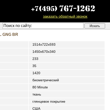
заказать обратный звонок
L GNG BR
1514x722x593
1450х670х340
233
35
1420
биометрический
80 Minute
ткань
глянцевое покрытие
США