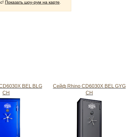
ас!
Показать шоу-рум на карте
.
 CD6030X BEL BLG
Сейф Rhino CD6030X BEL GYG
CH
CH