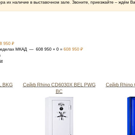
ера их наличие в выставочном зале. Звоните, приезжайте – ждём В
8 950 ₽
 пределах МКАД — 608 950 + 0 =
608 950 ₽
а
ки
L BKG
Сейф Rhino CD6030X BEL PWG
Сейф Rhino
BC