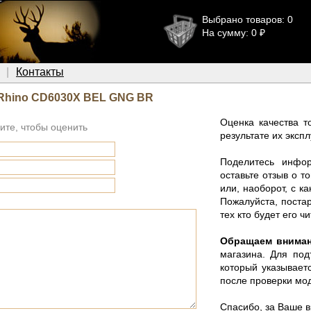
Выбрано товаров: 0
На сумму: 0 ₽
Контакты
 Rhino CD6030X BEL GNG BR
Оценка качества т
ите, чтобы оценить
результате их эксп
Поделитесь инфо
оставьте отзыв о 
или, наоборот, с к
Пожалуйста, поста
тех кто будет его чи
Обращаем внима
магазина. Для под
который указывает
после проверки мод
Спасибо, за Ваше 