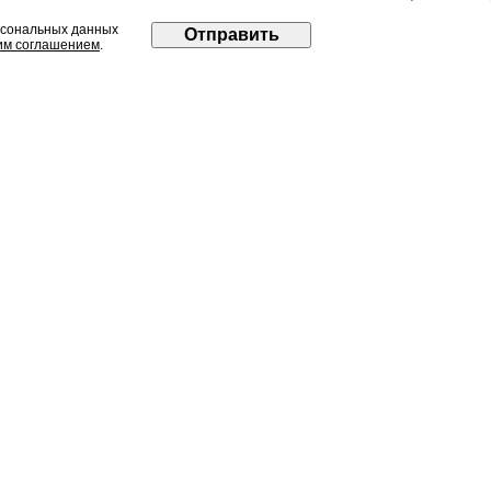
рсональных данных
им соглашением
.