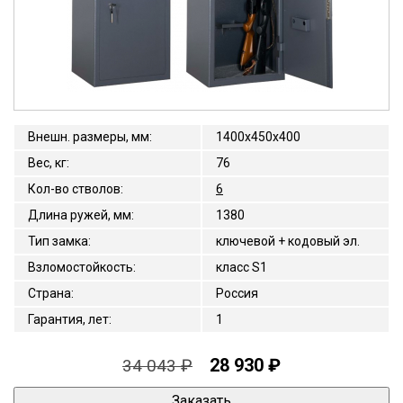
Внешн. размеры, мм
:
1400x450x400
Вес, кг
:
76
Кол-во стволов
:
6
Длина ружей, мм
:
1380
Тип замка
:
ключевой + кодовый эл.
Взломостойкость
:
класс S1
Страна
:
Россия
Гарантия, лет
:
1
28 930 ₽
34 043 ₽