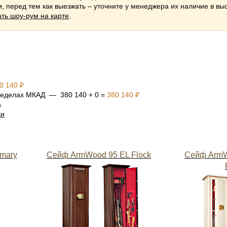
 перед тем как выезжать – уточните у менеджера их наличие в выс
ть шоу-рум на карте
.
0 140 ₽
 пределах МКАД — 380 140 + 0 =
380 140 ₽
а
ки
mary
Сейф ArmWood 95 EL Flock
Сейф ArmW