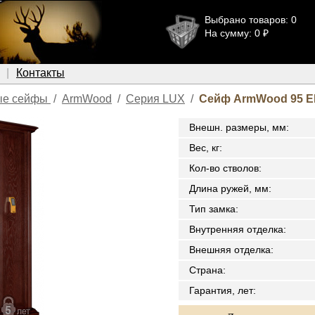
Выбрано товаров: 0
На сумму: 0 ₽
Контакты
ые сейфы
/
ArmWood
/
Серия LUX
/
Сейф ArmWood 95 E
Внешн. размеры, мм
:
Вес, кг
:
Кол-во стволов
:
Длина ружей, мм
:
Тип замка
:
Внутренняя отделка
:
Внешняя отделка
:
Страна
:
Гарантия, лет
: