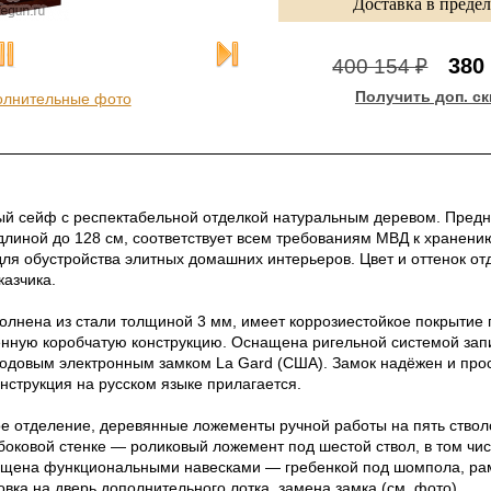
Доставка в преде
380
400 154 ₽
Получить доп. ск
олнительные фото
й сейф с респектабельной отделкой натуральным деревом. Предн
длиной до 128 cм, соответствует всем требованиям МВД к хранен
для обустройства элитных домашних интерьеров. Цвет и оттенок от
казчика.
лнена из стали толщиной 3 мм, имеет коррозиестойкое покрытие 
енную коробчатую конструкцию. Оснащена ригельной системой зап
одовым электронным замком La Gard (США). Замок надёжен и прост
нструкция на русском языке прилагается.
е отделение, деревянные ложементы ручной работы на пять ствол
боковой стенке — роликовый ложемент под шестой ствол, в том чис
ащена функциональными навесками — гребенкой под шомпола, ра
вка на дверь дополнительного лотка, замена замка (см. фото).