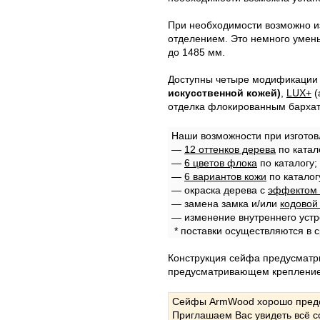
При необходимости возможно и
отделением. Это немного умен
до 1485 мм.
Доступны четыре модификации 
искусственной кожей)
,
LUX+
(
отделка флокированным бархат
Наши возможности при изготов
—
12 оттенков дерева
по катал
—
6 цветов флока
по каталогу;
—
6 вариантов кожи
по каталог
— окраска дерева с
эффектом 
— замена замка и/или
кодовой
— изменение внутреннего устр
* поставки осуществляются в с
Конструкция сейфа предусматри
предусматривающем крепление 
Сейфы ArmWood хорошо предст
Приглашаем Вас увидеть всё с