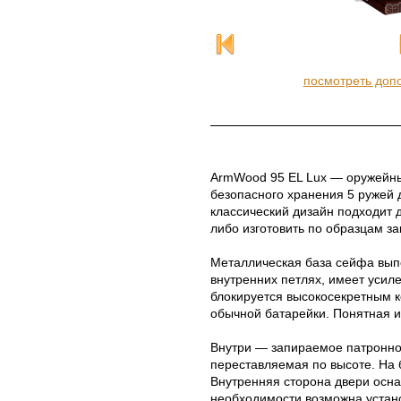
посмотреть доп
ArmWood 95 EL Lux — оружейны
безопасного хранения 5 ружей 
классический дизайн подходит 
либо изготовить по образцам за
Металлическая база сейфа выпо
внутренних петлях, имеет усил
блокируется высокосекретным к
обычной батарейки. Понятная и
Внутри — запираемое патронно
переставляемая по высоте. На 
Внутренняя сторона двери осн
необходимости возможна устано