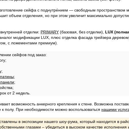
зготовление сейфа с поднутре́нием — свободным пространством м
ьшит объем отделения, но при этом увеличит максимально допуст
внутренней отделки:
PRIMARY
(базовая, без отделки),
LUX (полна
аналог модификации LUX, плюс отделка фасада трейзера деревом
ом, с ложементами премиум).
лении сейфов под заказ:
огу;
у;
патины
;
 панели
;
ойства;
рок от 2 недель.
вает возможность анкерного крепления к стене. Возможна поставк
к полу. При необходимости можно воспользоваться
нашими услуг
авлены в экспозиции нашего шоу-рума, который находится в райо
обственными глазами – убедиться в высоком качестве исполнения 