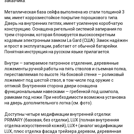
заказчика.
Металлическая база сейфа выполнена из стали толщиной 3
мм, имеет коррозиестойкое покрытие порошкового типа.
Дверь на внутренних петлях, имеет усиленную коробчатую
конструкцию. Оснащена ригельной системой запирания по
трем сторонам, которая блокируется высокосекретным
кодовым электронным замком La Gard (США). Замок надёжен
и прост в эксплуатации, работает от обычной батарейки.
Понятная инструкция на русском языке прилагается.
Внутри — запираемое патронное отделение, деревянные
ложементы ручной работы на пять стволов и съемная полка,
переставляемая по высоте. На боковой стенке — роликовый
ложемент под шестой ствол, в том числе под оружие с
оптикой. Внутренняя сторона двери оснащена
функциональными навесками — гребенкой под шомпола,
рамками под ножи. При необходимости возможна установка
на дверь дополнительного лотка (см. фото).
Доступны четыре модификации внутренней отделки:
PRIMARY (базовая, без отделки), LUX (полная внутренняя
отделка искусственной кожей), LUX+ (аналог модификации
LUX, плюс отделка фасада трейзера деревом, деревянная