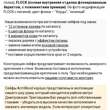
полка),
FLOCK (полная внутренняя отделка флокированным
бархатом, с ложементами премиум)
. На фото модификация
FLOCK с патиной, цвет флока — "бордо", "зеленый".
Наши возможности при изготовлении сейфов под заказ:
—
12 оттенков дерева
по каталогу;
—
6 цветов флока
по каталогу;
—
6 вариантов кожи
по каталогу;
— окраска дерева с
эффектом патины
;
— замена замка и/или
кодовой панели
;
— изменение внутреннего устройства;
* поставки осуществляются в срок от 2 недель.
Конструкция сейфа предусматривает возможность анкерного
крепления к стене. Возможна поставка в исполнении,
предусматривающем крепление к полу. При необходимости
можно воспользоваться
нашими услугами по монтажу
.
Сейфы ArmWood хорошо представлены в экспозиции
нашего шоу-рума, который находится в районе метро
Дмитровская. Приглашаем Вас увидеть всё собственными
глазами – убедиться в высоком качестве исполнения и
заказать желаемую модель. Если интересуют конкретные