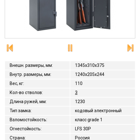
Внешн. размеры, мм
:
1345x310x375
Внутр. размеры, мм
:
1240x205x244
Вес, кг
:
110
Кол-во стволов
:
3
Длина ружей, мм
:
1230
Тип замка
:
кодовый электронный
Взломостойкость
:
класс grade 1
Огнестойкость
:
LFS 30P
Страна
:
Россия