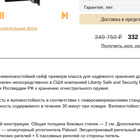
Гарантия, лет
:
Доставка в преде
олнительные фото
332
349 750 ₽
Получить доп. ск
огневзломостойкий сейф премиум класса для надёжного хранения до
овлен непосредственно в США компанией Liberty Safe and Security 
м Росгвардии РФ к хранению огнестрельного оружия.
ть и взломостойкость в соответствии с североамериканскими станд
сность содержимого в течение 30 минут при пожаре. Взломостойкость 
й конструкции. Общая толщина боковых стенок — 2 см. Дополните
 — огнеупорный уплотнитель Palusol. Эксцентриковый ригельный 
лоских ригелей + 5 пассивных ригелей со стороны петель.