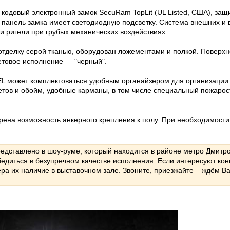
т кодовый электронный замок SecuRam TopLit (UL Listed, США), з
 панель замка имеет светодиодную подсветку. Система внешних и 
и ригели при грубых механических воздействиях.
тделку серой тканью, оборудован ложементами и полкой. Поверхн
етовое исполнение — "черный".
EL может комплектоваться удобным органайзером для организации
етов и обойм, удобные карманы, в том числе специальный пожар
рена возможность анкерного крепления к полу. При необходимост
редставлено в шоу-руме, который находится в районе метро Дмитр
бедиться в безупречном качестве исполнения. Если интересуют кон
ера их наличие в выставочном зале. Звоните, приезжайте – ждём В