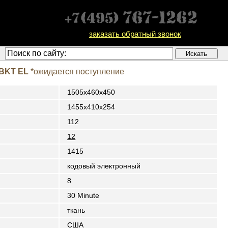
заказать обратный звонок
2BKT EL
*ожидается поступление
1505x460x450
1455х410х254
112
12
1415
кодовый электронный
8
30 Minute
ткань
США