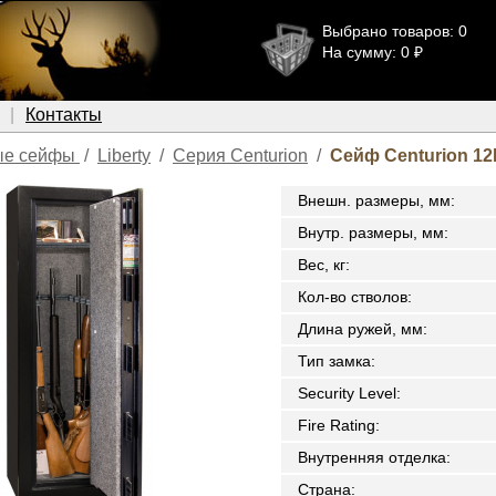
Выбрано товаров: 0
На сумму: 0 ₽
Контакты
ые сейфы
/
Liberty
/
Серия Centurion
/
Сейф Centurion 1
Внешн. размеры, мм
:
Внутр. размеры, мм
:
Вес, кг
:
Кол-во стволов
:
Длина ружей, мм
:
Тип замка
:
Security Level
:
Fire Rating
:
Внутренняя отделка
:
Страна
: