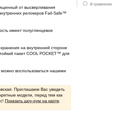
В сравнение
ащищенный от высверливания
внутренних релокеров Fail-Safe™
ость имеет полуглянцевое
 хранения на внутренней стороне
остойкий пакет COOL POCKET™ для
и можно воспользоваться нашими
овская. Приглашаем Вас увидеть
кретные модели, перед тем как
ас!
Показать шоу-рум на карте
.