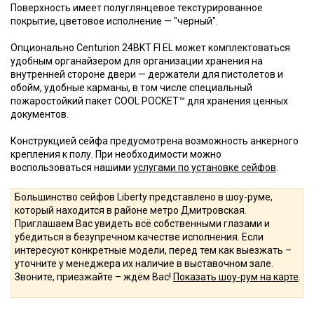
Поверхность имеет полуглянцевое текстурированное
покрытие, цветовое исполнение — "черный".
Опционально Centurion 24BKT FI EL может комплектоваться
удобным органайзером для организации хранения на
внутренней стороне двери — держатели для пистолетов и
обойм, удобные карманы, в том числе специальный
пожаростойкий пакет COOL POCKET™ для хранения ценных
документов.
Конструкцией сейфа предусмотрена возможность анкерного
крепления к полу. При необходимости можно
воспользоваться нашими
услугами по установке сейфов
.
Большинство сейфов Liberty представлено в шоу-руме,
который находится в районе метро Дмитровская.
Приглашаем Вас увидеть всё собственными глазами и
убедиться в безупречном качестве исполнения. Если
интересуют конкретные модели, перед тем как выезжать –
уточните у менеджера их наличие в выставочном зале.
Звоните, приезжайте – ждём Вас!
Показать шоу-рум на карте
.