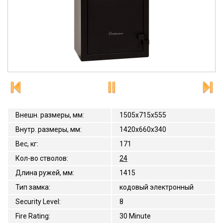
Внешн. размеры, мм
:
1505x715x555
Внутр. размеры, мм
:
1420х660х340
Вес, кг
:
171
Кол-во стволов
:
24
Длина ружей, мм
:
1415
Тип замка
:
кодовый электронный
Security Level
:
8
Fire Rating
:
30 Minute