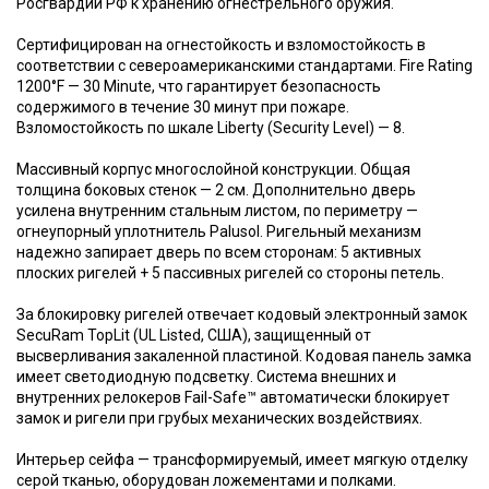
Росгвардии РФ к хранению огнестрельного оружия.
Сертифицирован на огнестойкость и взломостойкость в
соответствии с североамериканскими стандартами. Fire Rating
1200°F — 30 Minute, что гарантирует безопасность
содержимого в течение 30 минут при пожаре.
Взломостойкость по шкале Liberty (Security Level) — 8.
Массивный корпус многослойной конструкции. Общая
толщина боковых стенок — 2 см. Дополнительно дверь
усилена внутренним стальным листом, по периметру —
огнеупорный уплотнитель Palusol. Ригельный механизм
надежно запирает дверь по всем сторонам: 5 активных
плоских ригелей + 5 пассивных ригелей со стороны петель.
За блокировку ригелей отвечает кодовый электронный замок
SecuRam TopLit (UL Listed, США), защищенный от
высверливания закаленной пластиной. Кодовая панель замка
имеет светодиодную подсветку. Система внешних и
внутренних релокеров Fail-Safe™ автоматически блокирует
замок и ригели при грубых механических воздействиях.
Интерьер сейфа — трансформируемый, имеет мягкую отделку
серой тканью, оборудован ложементами и полками.