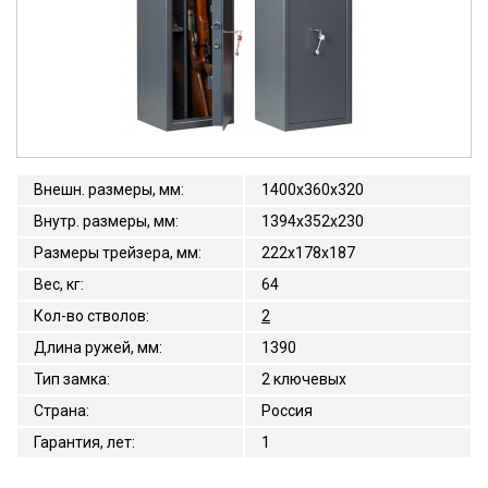
Внешн. размеры, мм
:
1400x360x320
Внутр. размеры, мм
:
1394x352x230
Размеры трейзера, мм
:
222х178х187
Вес, кг
:
64
Кол-во стволов
:
2
Длина ружей, мм
:
1390
Тип замка
:
2 ключевых
Страна
:
Россия
Гарантия, лет
:
1