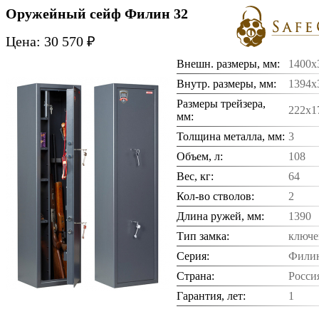
Оружейный сейф Филин 32
Цена: 30 570 ₽
Внешн. размеры, мм:
1400x
Внутр. размеры, мм:
1394x
Размеры трейзера,
222х1
мм:
Толщина металла, мм:
3
Объем, л:
108
Вес, кг:
64
Кол-во стволов:
2
Длина ружей, мм:
1390
Тип замка:
ключе
Серия:
Фили
Страна:
Росси
Гарантия, лет:
1