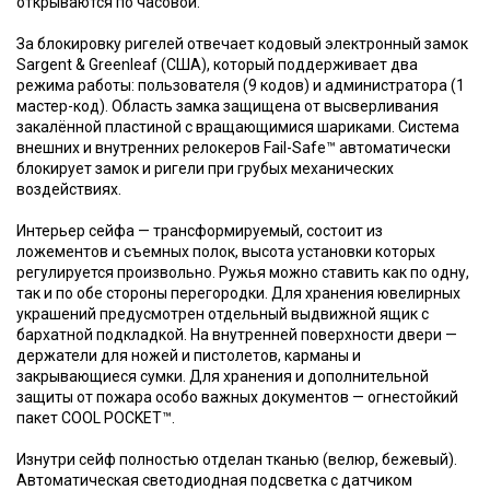
открываются по часовой.
За блокировку ригелей отвечает кодовый электронный замок
Sargent & Greenleaf (США), который поддерживает два
режима работы: пользователя (9 кодов) и администратора (1
мастер-код). Область замка защищена от высверливания
закалённой пластиной с вращающимися шариками. Система
внешних и внутренних релокеров Fail-Safe™ автоматически
блокирует замок и ригели при грубых механических
воздействиях.
Интерьер сейфа — трансформируемый, состоит из
ложементов и съемных полок, высота установки которых
регулируется произвольно. Ружья можно ставить как по одну,
так и по обе стороны перегородки. Для хранения ювелирных
украшений предусмотрен отдельный выдвижной ящик с
бархатной подкладкой. На внутренней поверхности двери —
держатели для ножей и пистолетов, карманы и
закрывающиеся сумки. Для хранения и дополнительной
защиты от пожара особо важных документов — огнестойкий
пакет COOL POCKET™.
Изнутри сейф полностью отделан тканью (велюр, бежевый).
Автоматическая светодиодная подсветка с датчиком