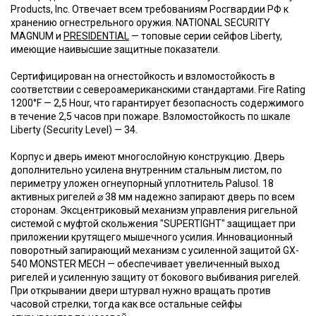
Products, Inc. Отвечает всем требованиям Росгвардии РФ к
хранению огнестрельного оружия. NATIONAL SECURITY
MAGNUM и
PRESIDENTIAL
— топовые серии сейфов Liberty,
имеющие наивысшие защитные показатели.
Сертифицирован на огнестойкость и взломостойкость в
соответствии с североамериканскими стандартами. Fire Rating
1200°F — 2,5 Hour, что гарантирует безопасность содержимого
в течение 2,5 часов при пожаре. Взломостойкость по шкале
Liberty (Security Level) — 34.
Корпус и дверь имеют многослойную конструкцию. Дверь
дополнительно усилена внутренним стальным листом, по
периметру уложен огнеупорный уплотнитель Palusol. 18
активных ригелей ⌀ 38 мм надежно запирают дверь по всем
сторонам. Эксцентриковый механизм управления ригельной
системой с муфтой скольжения "SUPERTIGHT" защищает при
приложении крутящего мышечного усилия. Инновационный
поворотный запирающий механизм с усиленной защитой GX-
540 MONSTER MECH — обеспечивает увеличенный выход
ригелей и усиленную защиту от бокового выбивания ригелей.
При открывании двери штурвал нужно вращать против
часовой стрелки, тогда как все остальные сейфы