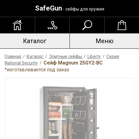
SafeGun
- сейфы для оружия
Каталог
Меню
Главная
/
Каталог
/
Элитные сейфы
/
Liberty
/
Серия
Сейф Magnum 25GY2-BC
National Security
/
*изготавливается под заказ