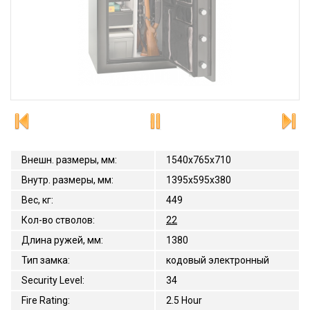
Внешн. размеры, мм
:
1540x765x710
Внутр. размеры, мм
:
1395х595х380
Вес, кг
:
449
Кол-во стволов
:
22
Длина ружей, мм
:
1380
Тип замка
:
кодовый электронный
Security Level
:
34
Fire Rating
:
2.5 Hour