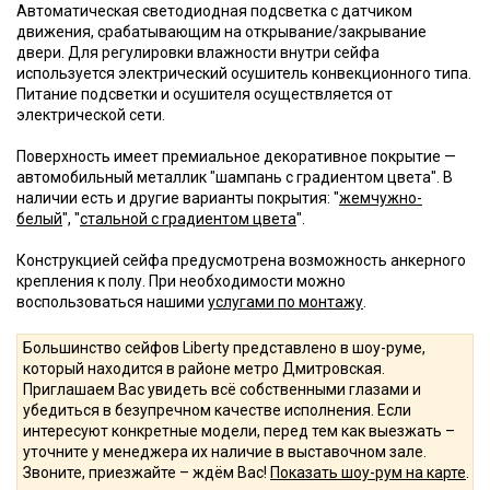
Автоматическая светодиодная подсветка с датчиком
движения, срабатывающим на открывание/закрывание
двери. Для регулировки влажности внутри сейфа
используется электрический осушитель конвекционного типа.
Питание подсветки и осушителя осуществляется от
электрической сети.
Поверхность имеет премиальное декоративное покрытие —
автомобильный металлик "шампань с градиентом цвета". В
наличии есть и другие варианты покрытия: "
жемчужно-
белый
", "
стальной с градиентом цвета
".
Конструкцией сейфа предусмотрена возможность анкерного
крепления к полу. При необходимости можно
воспользоваться нашими
услугами по монтажу
.
Большинство сейфов Liberty представлено в шоу-руме,
который находится в районе метро Дмитровская.
Приглашаем Вас увидеть всё собственными глазами и
убедиться в безупречном качестве исполнения. Если
интересуют конкретные модели, перед тем как выезжать –
уточните у менеджера их наличие в выставочном зале.
Звоните, приезжайте – ждём Вас!
Показать шоу-рум на карте
.