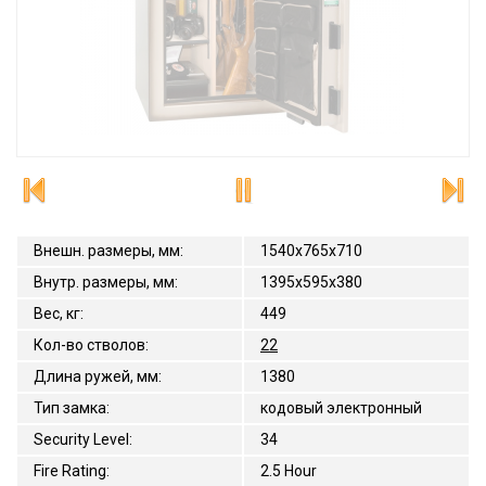
Внешн. размеры, мм
:
1540x765x710
Внутр. размеры, мм
:
1395х595х380
Вес, кг
:
449
Кол-во стволов
:
22
Длина ружей, мм
:
1380
Тип замка
:
кодовый электронный
Security Level
:
34
Fire Rating
:
2.5 Hour