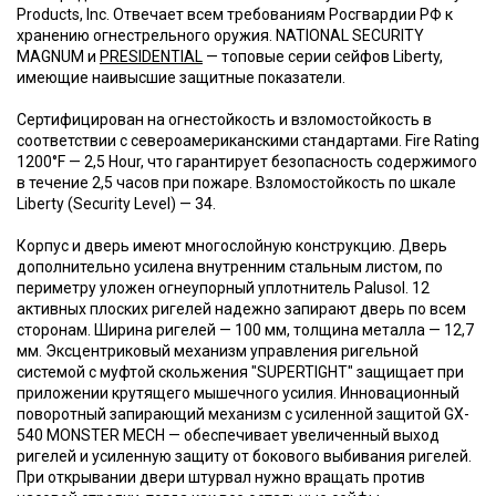
Products, Inc. Отвечает всем требованиям Росгвардии РФ к
хранению огнестрельного оружия. NATIONAL SECURITY
MAGNUM и
PRESIDENTIAL
— топовые серии сейфов Liberty,
имеющие наивысшие защитные показатели.
Сертифицирован на огнестойкость и взломостойкость в
соответствии с североамериканскими стандартами. Fire Rating
1200°F — 2,5 Hour, что гарантирует безопасность содержимого
в течение 2,5 часов при пожаре. Взломостойкость по шкале
Liberty (Security Level) — 34.
Корпус и дверь имеют многослойную конструкцию. Дверь
дополнительно усилена внутренним стальным листом, по
периметру уложен огнеупорный уплотнитель Palusol. 12
активных плоских ригелей надежно запирают дверь по всем
сторонам. Ширина ригелей — 100 мм, толщина металла — 12,7
мм. Эксцентриковый механизм управления ригельной
системой с муфтой скольжения "SUPERTIGHT" защищает при
приложении крутящего мышечного усилия. Инновационный
поворотный запирающий механизм с усиленной защитой GX-
540 MONSTER MECH — обеспечивает увеличенный выход
ригелей и усиленную защиту от бокового выбивания ригелей.
При открывании двери штурвал нужно вращать против