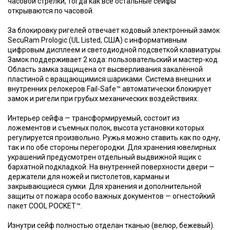
часовой стрелки, тогда как все остальные сейфы
открываются по часовой.
За блокировку ригелей отвечает кодовый электронный замок
SecuRam Prologic (UL Listed, США) с информативным
цифровым дисплеем и светодиодной подсветкой клавиатуры.
Замок поддерживает 2 кода: пользовательский и мастер-код.
Область замка защищена от высверливания закалённой
пластиной с вращающимися шариками. Система внешних и
внутренних релокеров Fail-Safe™ автоматически блокирует
замок и ригели при грубых механических воздействиях.
Интерьер сейфа — трансформируемый, состоит из
ложементов и съемных полок, высота установки которых
регулируется произвольно. Ружья можно ставить как по одну,
так и по обе стороны перегородки. Для хранения ювелирных
украшений предусмотрен отдельный выдвижной ящик с
бархатной подкладкой. На внутренней поверхности двери —
держатели для ножей и пистолетов, карманы и
закрывающиеся сумки. Для хранения и дополнительной
защиты от пожара особо важных документов — огнестойкий
пакет COOL POCKET™.
Изнутри сейф полностью отделан тканью (велюр, бежевый).