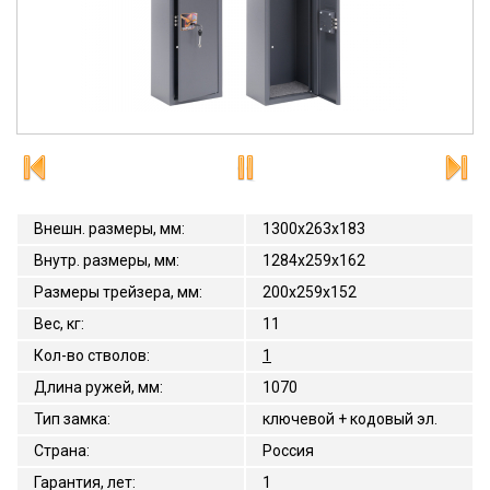
Внешн. размеры, мм
:
1300x263x183
Внутр. размеры, мм
:
1284x259x162
Размеры трейзера, мм
:
200x259x152
Вес, кг
:
11
Кол-во стволов
:
1
Длина ружей, мм
:
1070
Тип замка
:
ключевой + кодовый эл.
Страна
:
Россия
Гарантия, лет
:
1