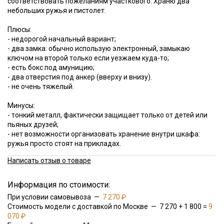
соответствовать пожеланиям участкового. Храню два
небольших ружья и пистолет.
Плюсы:
- недорогой начальный вариант;
- два замка: обычно использую электронный, замыкаю
ключом на второй только если уезжаем куда-то;
- есть бокс под амуницию;
- два отверстия под анкер (вверху и внизу).
- не очень тяжелый.
Минусы:
- тонкий металл, фактически защищает только от детей или
пьяных друзей;
- нет возможности организовать хранение внутри шкафа:
ружья просто стоят на прикладах.
Написать отзыв о товаре
Информация по стоимости:
При условии самовывоза —
7 270 ₽
Стоимость модели с доставкой по Москве — 7 270 + 1 800 =
9
070 ₽