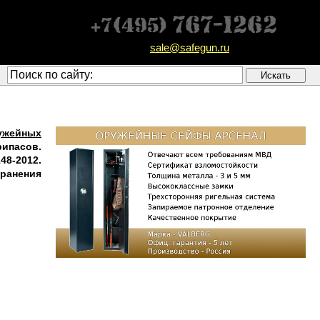
sale@safegun.ru
ужейных
рипасов.
8-2012.
хранения