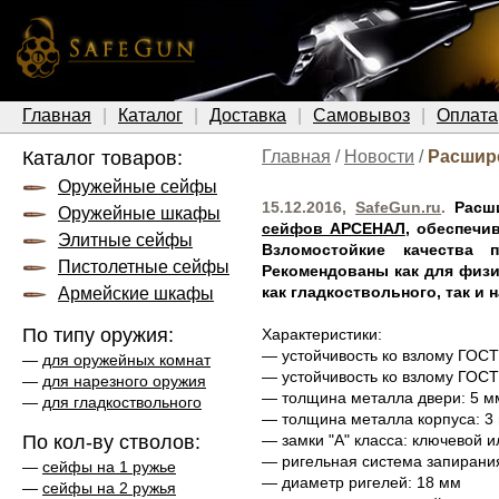
Главная
Каталог
Доставка
Самовывоз
Оплата
Каталог товаров:
Главная
/
Новости
/
Расшир
Оружейные сейфы
15.12.2016,
SafeGun.ru
.
Расш
Оружейные шкафы
сейфов АРСЕНАЛ
, обеспечи
Элитные сейфы
Взломостойкие качества 
Пистолетные сейфы
Рекомендованы как для физи
как гладкоствольного, так и 
Армейские шкафы
По типу оружия:
Характеристики:
— устойчивость ко взлому ГОСТ
—
для оружейных комнат
— устойчивость ко взлому ГОСТ
—
для нарезного оружия
— толщина металла двери: 5 м
—
для гладкоствольного
— толщина металла корпуса: 3
По кол-ву стволов:
— замки "А" класса: ключевой 
— ригельная система запирани
—
сейфы на 1 ружье
— диаметр ригелей: 18 мм
—
сейфы на 2 ружья