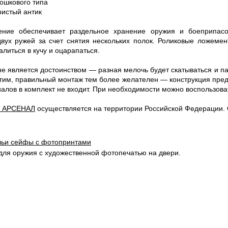
ошкового типа
ристый антик
ение обеспечивает раздельное хранение оружия и боеприпасо
вух ружей за счет снятия нескольких полок. Роликовые ложеме
литься в кучу и оцарапаться.
не является достоинством — разная мелочь будет скатываться и па
 этим, правильный монтаж тем более желателен — конструкция пре
алов в комплект не входит. При необходимости можно воспользов
 АРСЕНАЛ
осуществляется на территории Российской Федерации. 
чьи сейфы с фотопринтами
для оружия с художественной фотопечатью на двери.