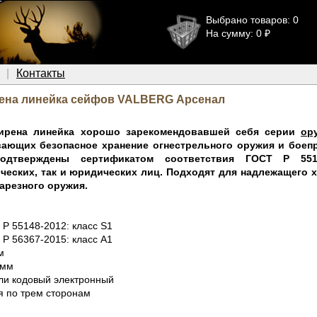
Выбрано товаров: 0
На сумму: 0 ₽
Контакты
ена линейка сейфов VALBERG Арсенал
ирена линейка хорошо зарекомендовавшей себя серии
ор
вающих безопасное хранение огнестрельного оружия и боеп
подтверждены сертификатом соответствия ГОСТ Р 5514
ческих, так и юридических лиц. Подходят для надлежащего 
нарезного оружия.
 Р 55148-2012: класс S1
 Р 56367-2015: класс A1
м
 мм
или кодовый электронный
я по трем сторонам