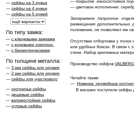
— покрытие: износостойкое пор
—
сейфы на 3 ружья
— цветовое исполнение: сереб
—
сейфы на 4 ружья
—
сейфы на 5 ружей
Запираемое патронное отдел
размещения дополнительных д
положении, не позволяют им сва
По типу замка:
—
с ключевыми замками
Отсутствие отбортовки у полок 
—
с кодовыми электрон.
или удобных боксах. В связи с
—
с биометрическими
стене. Набор крепежных матери
По толщине металла:
Производство сейфов
VALBERG
—
3 мм сейфы для оружия
—
2 мм сейфы для оружия
Читайте также:
—
сейфы для участкового
—
Новинка: оружейные охотни
—
охотничьи сейфы
В магазин поступили сейфы 
—
дешевые сейфы
—
взломостойкие сейфы
—
угловые сейфы