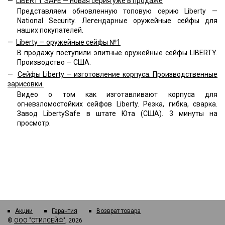
—
LIBERTY SAFE — новая серия уже в продаже
Представляем обновленную топовую серию Liberty —
National Security. Легендарные оружейные сейфы для
наших покупателей.
—
Liberty — оружейные сейфы №1
В продажу поступили элитные оружейные сейфы LIBERTY.
Производство — США.
—
Сейфы Liberty — изготовление корпуса. Производственные
зарисовки.
Видео о том как изготавливают корпуса для
огневзломостойких сейфов Liberty. Резка, гибка, сварка.
Завод LibertySafe в штате Юта (США). 3 минуты на
просмотр.
Акции
Гарантия
Возврат товара
©
ООО "СТИЛСЕЙФ"
, 2026