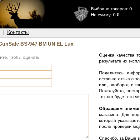
Выбрано товаров: 0
На сумму: 0 ₽
Контакты
GunSafe BS-947 BM UN EL Lux
Оценка качества т
ите, чтобы оценить
результате их эксп
Поделитесь инфо
оставьте отзыв о 
или, наоборот, с к
Пожалуйста, поста
тех кто будет его чи
Обращаем внима
магазина. Для под
который указывает
после проверки мод
Спасибо, за Ваше 