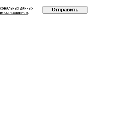
рсональных данных
им соглашением
.