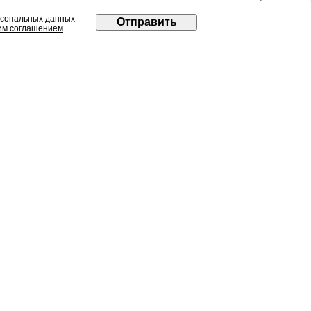
рсональных данных
им соглашением
.