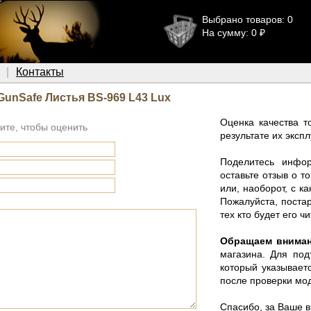
Выбрано товаров: 0
На сумму: 0 ₽
Контакты
GunSafe Листья BS-969 L43 Lux
Оценка качества т
ите, чтобы оценить
результате их эксп
Поделитесь инфо
оставьте отзыв о 
или, наоборот, с к
Пожалуйста, поста
тех кто будет его чи
Обращаем внима
магазина. Для под
который указывает
после проверки мод
Спасибо, за Ваше 