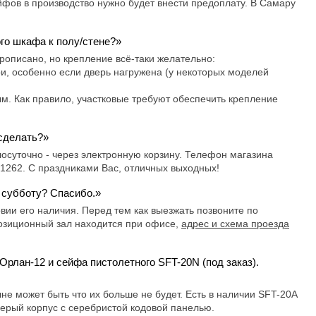
йфов в производство нужно будет внести предоплату. В Самару
го шкафа к полу/стене?»
прописано, но крепление всё-таки желательно:
, особенно если дверь нагружена (у некоторых моделей
 Как правило, участковые требуют обеспечить крепление
 сделать?»
осуточно - через электронную корзину. Телефон магазина
7-1262. С праздниками Вас, отличных выходных!
 субботу? Спасибо.»
овии его наличия. Перед тем как выезжать позвоните по
позиционный зал находится при офисе,
адрес и схема проезда
рлан-12 и сейфа пистолетного SFT-20N (под заказ).
не может быть что их больше не будет. Есть в наличии SFT-20A
серый корпус с серебристой кодовой панелью.