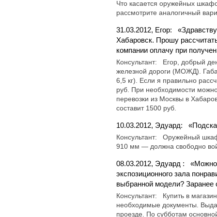
Что касается оружейных шкафов
рассмотрите аналогичный вари
31.03.2012, Егор:
«Здравству
Хабаровск. Прошу рассчитать
компании оплачу при получен
Консультант:
Егор, добрый де
железной дороги (МОЖД). Габа
6,5 кг). Если я правильно рас
руб. При необходимости можно 
перевозки из Москвы в Хабаров
составит 1500 руб.
10.03.2012, Эдуард:
«Подска
Консультант:
Оружейный шк
910 мм — должна свободно вой
08.03.2012, Эдуард :
«Можно 
экспозиционного зала понрав
выбранной модели? Заранее 
Консультант:
Купить в магази
необходимые документы. Выдач
проезде. По субботам основно