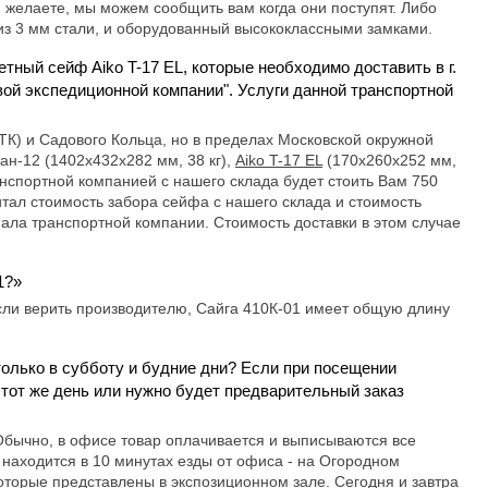
и желаете, мы можем сообщить вам когда они поступят. Либо
 из 3 мм стали, и оборудованный высококлассными замками.
тный сейф Aiko T-17 EL, которые необходимо доставить в г.
вой экспедиционной компании". Услуги данной транспортной
ТК) и Садового Кольца, но в пределах Московской окружной
н-12 (1402x432x282 мм, 38 кг),
Aiko T-17 EL
(170x260x252 мм,
анспортной компанией с нашего склада будет стоить Вам 750
итал стоимость забора сейфа с нашего склада и стоимость
нала транспортной компании. Стоимость доставки в этом случае
1?»
сли верить производителю, Сайга 410К-01 имеет общую длину
олько в субботу и будние дни? Если при посещении
этот же день или нужно будет предварительный заказ
 Обычно, в офисе товар оплачивается и выписываются все
находится в 10 минутах езды от офиса - на Огородном
оторые представлены в экспозиционном зале. Сегодня и завтра