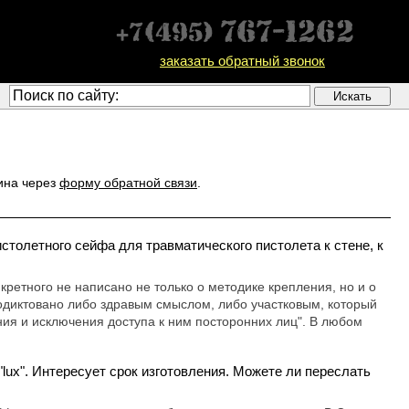
заказать обратный звонок
ина через
форму обратной связи
.
столетного сейфа для травматического пистолета к стене, к
кретного не написано не только о методике крепления, но и о
одиктовано либо здравым смыслом, либо участковым, который
ния и исключения доступа к ним посторонних лиц". В любом
x". Интересует срок изготовления. Можете ли переслать