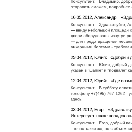
Консультант:
Владимир, добры
отправить сможем, подробнее 
16.05.2012, Александр:
«Здр
Консультант:
Здравствуйте, А
— ввиду небольшой площади ос
двери оборудованы изнутри ра
— для предотвращения несанк
анкерными болтами - требован
29.04.2012, Юлия:
«Добрый д
Консультант:
Юлия, добрый де
указан в "шапке" и "подвале" 
12.04.2012, Юрий:
«Где возм
Консультант:
В субботу оплат
телефону +7(495) 767-1262 - 
здесь
.
03.04.2012, Егор:
«Здравству
Интересует также порядок оп
Консультант:
Егор, добрый ве
- точно такие же, но с объемн