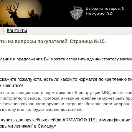
Выбрано товаров: 0
На сумму: 0 ₽
Контакты
ты на вопросы покупателей. Страница №15.
елания и предложения Вы можете отправить администратору магаз
скажите пожалуйста, есть ли какой то норматив по креплению пи
е крепить?»
звестно, специального норматива нет. В инструкции МВД ничего кон
пистолетного сейфа. Поэтому, анкерное крепление может быть пр
еспечения сохранности оружия и патронов, безопасности их хране
 в стену или пол будет вполне достаточно.
 купить два оружейных сейфа ARMWOOD 11EL в модификации "lu
ловыми линиями" в Самару.»