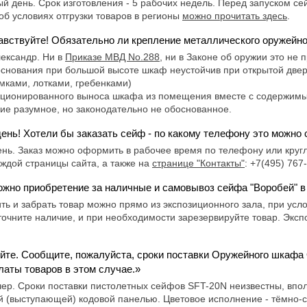
й день. Срок изготовления - 5 рабочих недель. Перед запуском се
об условиях отгрузки товаров в регионы
можно прочитать здесь
.
авствуйте! Обязательно ли крепление металлического оружейно
лександр. Ни в
Приказе МВД No.288
, ни в Законе об оружии это не 
нования при большой высоте шкаф неустойчив при открытой двери
мками, лотками, гребенками)
ционированного выноса шкафа из помещения вместе с содержимым.
ие разумное, но законодательно не обоснованное.
ень! Хотели бы заказать сейф - по какому телефону это можно
нь. Заказ можно оформить в рабочее время по телефону или кругл
каждой страницы сайта, а также на
странице "Контакты"
: +7(495) 76
ожно приобретение за наличные и самовывоз сейфа "Воробей" в
ить и забрать товар можно прямо из экспозиционного зала, при усл
уточните наличие, и при необходимости зарезервируйте товар. Экс
йте. Сообщите, пожалуйста, сроки поставки Оружейного шкафа О
латы товаров в этом случае.»
чер. Сроки поставки пистолетных сейфов SFT-20N неизвестны, впол
ой (выступающей) кодовой панелью. Цветовое исполнение - тёмно-