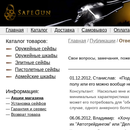
Главная
Каталог
Доставка
Самовывоз
Оплата
Каталог товаров:
Главная
/
Публикации
/
Отве
Оружейные сейфы
Оружейные шкафы
Свои вопросы, замечания, пож
Элитные сейфы
Пистолетные сейфы
Армейские шкафы
01.12.2012, Станислав:
«Под
полу или его можно вообще н
Информация:
Консультант:
Насколько мне и
минимальных характеристиках 
—
Акции магазина
может его потребовать для "об
—
Установка сейфов
случае, одного анкерного болта
—
Гарантия и сервис
—
Возврат товара
06.06.2012, Владимир:
«Хочу
их "Автотрейдингом" или "Де