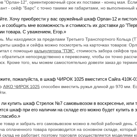
 "Орлан-12", ориентировочный срок их поставки - конец мая. Есл
ант - сейф "Барс" с точно такими же габаритами, но выполненный
йте. Хочу приобрести у вас оружейный шкаф Орлан-12 и пистоле
 и сообщить мне возможность и стоимость их доставки до "Пер
ии товара. С уважением, Егор.»
нь. Мы находимся за пределами Третьего Транспортного Кольца (Т
риты шкафа и сейфа можно посмотреть на карточках товаров: Орла
считал с помощью
калькулятора "ПЭК"
, стоимость забора сейфов тр
обратиться непосредственно к перевозчику, чтобы он точно рассч
ск. Кроме того, мы можем самостоятельно довезти заказ до терми
жите, пожалуйста, в шкаф ЧИРОК 1025 вместится Сайга 410К-0
аф
AIKO ЧИРОК 1025
способен вместить ружья длиной до 970 мм. Е
ти.
ли купить шкаф Cтрелок №7 самовывозом в воскресенье, или т
ится шкаф при его наличии на складе его можно будет купить в 
спасибо.»
не товар и забрать его самовывозом можно в любой рабочий день.
а оплаченного товара производится на основном складе, который 
й склад не работает, поэтому торговля осуществляется моделями к