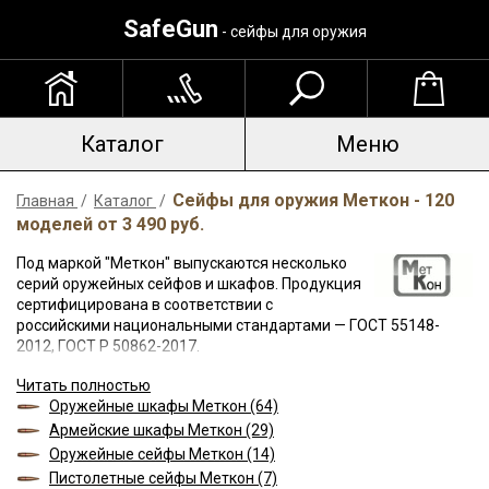
SafeGun
- сейфы для оружия
Каталог
Меню
Сейфы для оружия Меткон - 120
Главная
/
Каталог
/
моделей от 3 490 руб.
Под маркой "Меткон" выпускаются несколько
серий оружейных сейфов и шкафов. Продукция
сертифицирована в соответствии с
российскими национальными стандартами — ГОСТ 55148-
2012, ГОСТ Р 50862-2017.
Читать полностью
По уровню взломостойкости и своим защитным
Оружейные шкафы Меткон (64)
характеристикам серии можно упорядочить в следующем
порядке:
ОШН
(корпус и дверь — 1 мм),
Стрелец
(корпус — 1
Армейские шкафы Меткон (29)
мм, дверь — 2 мм),
ОШ
(корпус и дверь — 2 мм),
СО
(корпус — 3
Оружейные сейфы Меткон (14)
мм, дверь — 5 мм). Легкие оружейные шкафы ОШН —
Пистолетные сейфы Меткон (7)