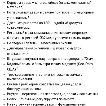
Корпус и дверь — многослойные (сталь, композитный
материал).
По периметру двери в районе притвора — огнеупорный
1
уплотнитель.
Дверь открывается на 180° — удобный доступ к
содержимому.
Ригельный механизм запирания по всем сторонам.
6 активных ригелей: Ø32 мм, с увеличенным выходом.
Со стороны петель — 4 пассивных ригеля.
Для управления ригелями — штурвал с муфтой
2
скольжения.
Штурвал выступает над поверхностью двери на 70 мм.
Кодовый замок с биометрическим модулем (SecuRam,
3
США).
Твердосплавные пластины для защиты замка от
высверливания.
Система релокеров, срабатывающая на удар и
блокирующая ригели.
Внутри — вертикальная перегородка, полки и ложементы.
Полки — съемные, регулируются по высоте.
На внутренней стороне двери — функциональный