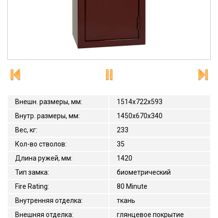
Внешн. размеры, мм
:
1514x722x593
Внутр. размеры, мм
:
1450х670х340
Вес, кг
:
233
Кол-во стволов
:
35
Длина ружей, мм
:
1420
Тип замка
:
биометрический
Fire Rating
:
80 Minute
Внутренняя отделка
:
ткань
Внешняя отделка
:
глянцевое покрытие