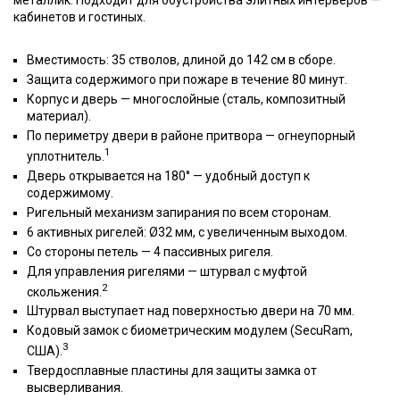
металлик. Подходит для обустройства элитных интерьеров —
кабинетов и гостиных.
Вместимость: 35 стволов, длиной до 142 см в сборе.
Защита содержимого при пожаре в течение 80 минут.
Корпус и дверь — многослойные (сталь, композитный
материал).
По периметру двери в районе притвора — огнеупорный
1
уплотнитель.
Дверь открывается на 180° — удобный доступ к
содержимому.
Ригельный механизм запирания по всем сторонам.
6 активных ригелей: Ø32 мм, с увеличенным выходом.
Со стороны петель — 4 пассивных ригеля.
Для управления ригелями — штурвал с муфтой
2
скольжения.
Штурвал выступает над поверхностью двери на 70 мм.
Кодовый замок с биометрическим модулем (SecuRam,
3
США).
Твердосплавные пластины для защиты замка от
высверливания.