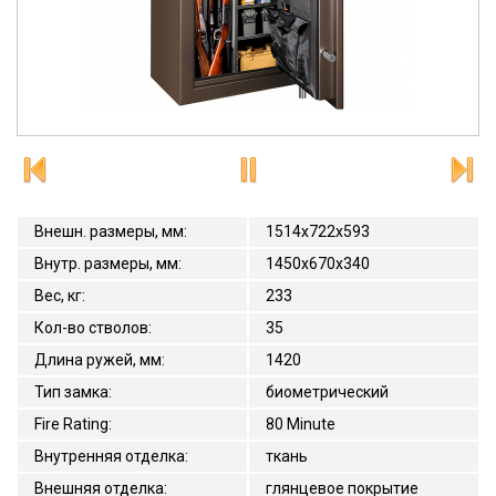
Внешн. размеры, мм
:
1514x722x593
Внутр. размеры, мм
:
1450х670х340
Вес, кг
:
233
Кол-во стволов
:
35
Длина ружей, мм
:
1420
Тип замка
:
биометрический
Fire Rating
:
80 Minute
Внутренняя отделка
:
ткань
Внешняя отделка
:
глянцевое покрытие