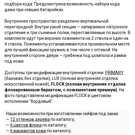
подбора кода. Предусмотрена возможность набора кода
даже при севших батарейках.
Внутреннее пространство разделено вертикальной
перегородкой. Внутри узкой секции — запираемое патронное
отделение и три съемные полки, переставляемые по высоте. В
комплекте идут три верхних ложемента на 2 ствола и один на
4 ствола. Ложементы устанавливаются в произвольном месте
для лучшей фиксации оружия, в том числе с оптикой. На
внутренней стороне двери — гребенка под шомпола и рамки
под ножи.
Доступны три модификации внутренней отделки:
PRIMARY
(базовая, без отделки), LUX (полная внутренняя отделка
искусственной кожей),
FLOCK (полная внутренняя отделка
флокированным бархатом, с ложементами премиум)
. На
фото представлена модификация FLOCK в цветовом
исполнении "бордовый".
Наши возможности при изготовлении сейфов под заказ:
—
12 оттенков дерева
по каталогу;
—
6 цветов флока
по каталогу;
—
6 вариантов кожи
по каталогу;