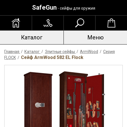
SafeGun
- сейфы для оружия
Каталог
Меню
Главная
/
Каталог
/
Элитные сейфы
/
ArmWood
/
Серия
Сейф ArmWood 582 EL Flock
FLOCK
/