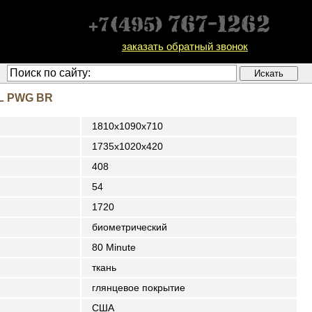
заказать обратный звонок
L PWG BR
1810x1090x710
1735x1020x420
408
54
1720
биометрический
80 Minute
ткань
глянцевое покрытие
США