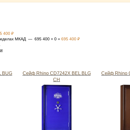
5 400 ₽
 пределах МКАД — 695 400 + 0 =
695 400 ₽
а
ки
L BUG
Сейф Rhino CD7242X BEL BLG
Сейф Rhino
CH