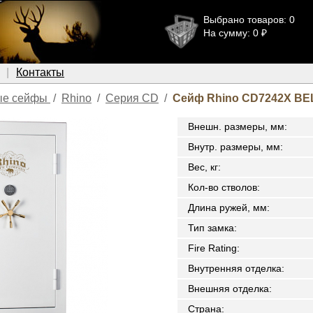
Выбрано товаров: 0
На сумму: 0 ₽
Контакты
ые сейфы
/
Rhino
/
Серия CD
/
Сейф Rhino CD7242X BE
Внешн. размеры, мм
:
Внутр. размеры, мм
:
Вес, кг
:
Кол-во стволов
:
Длина ружей, мм
:
Тип замка
:
Fire Rating
:
Внутренняя отделка
:
Внешняя отделка
:
Страна
: