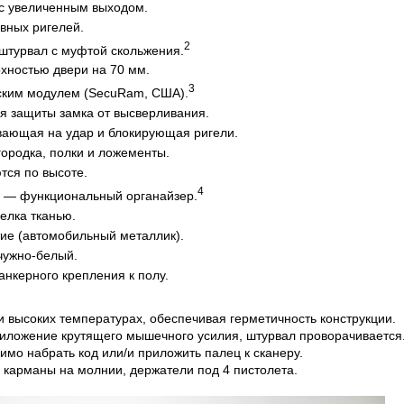
 с увеличенным выходом.
вных ригелей.
2
штурвал с муфтой скольжения.
хностью двери на 70 мм.
3
ским модулем (SecuRam, США).
я защиты замка от высверливания.
вающая на удар и блокирующая ригели.
ородка, полки и ложементы.
тся по высоте.
4
и — функциональный органайзер.
елка тканью.
ие (автомобильный металлик).
чужно-белый.
нкерного крепления к полу.
и высоких температурах, обеспечивая герметичность конструкции.
риложение крутящего мышечного усилия, штурвал проворачивается
имо набрать код или/и приложить палец к сканеру.
и карманы на молнии, держатели под 4 пистолета.