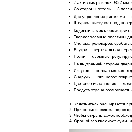
7 активных ригелей: Ø32 мм,
Со стороны петель — 5 пасси
Для управления ригелями — 
Штурвал выступает над повер
Кодовый замок с биометриче
Твердосплавные пластины дл
Система релокеров, срабаты
Внутри — вертикальная перег
Полки — съемные, регулирую
На внутренней стороне двер
Изнутри — полная мягкая отд
Снаружи — глянцевое покрыт
Цветовое исполнение — жем
Предусмотрена возможность а
1. Уплотнитель расширяется пр
2. При попытке взлома через п
3. Чтобы открыть замок необход
4. Органайзер включает сумки 