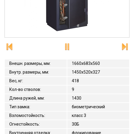
Внешн. размеры, мм
:
1660x683x560
Внутр. размеры, мм
:
1450x520x327
Вес, кг
:
418
Кол-во стволов
:
9
Длина ружей, мм
:
1430
Тип замка
:
биометрический
Взломостойкость
:
класс 3
Огнестойкость
:
30Б
Внутренняя отделка
:
флокирование