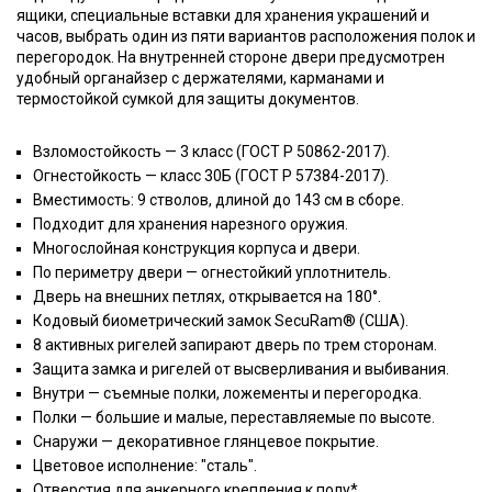
ящики, специальные вставки для хранения украшений и
часов, выбрать один из пяти вариантов расположения полок и
перегородок. На внутренней стороне двери предусмотрен
удобный органайзер с держателями, карманами и
термостойкой сумкой для защиты документов.
Взломостойкость — 3 класс (ГОСТ Р 50862-2017).
Огнестойкость — класс 30Б (ГОСТ Р 57384-2017).
Вместимость: 9 стволов, длиной до 143 см в сборе.
Подходит для хранения нарезного оружия.
Многослойная конструкция корпуса и двери.
По периметру двери — огнестойкий уплотнитель.
Дверь на внешних петлях, открывается на 180°.
Кодовый биометрический замок SecuRam® (США).
8 активных ригелей запирают дверь по трем сторонам.
Защита замка и ригелей от высверливания и выбивания.
Внутри — съемные полки, ложементы и перегородка.
Полки — большие и малые, переставляемые по высоте.
Снаружи — декоративное глянцевое покрытие.
Цветовое исполнение: "сталь".
Отверстия для анкерного крепления к полу*.