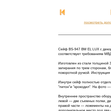
посмотреть доп
Сейф BS-947 BM EL LUX с деко
соответствует требованиям МВ
Изготовлен из стали толщиной 
запирания по трем сторонам, 
поворотной ручкой. Инструкция 
Изнутри сейф полностью отдела
"питон"и "крокодил". На фото —
Внутреннее пространство обор
левой — две съемных полки, де
правой части — ложементы на д
дополнительное место под два 