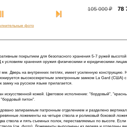
78 
105 000 ₽
олнительные фото
ративным покрытием для безопасного хранения 5-7 ружей высотой
Д к условиям хранения оружия физическими и юридическими лицам
3 мм. Дверь на внутренних петлях, имеет усиленную конструкцию
блокируется высокосекретным электронным замком La Gard (США) 
к замку на русском языке прилагается.
н искусственной кожей. Цветовое исполнение: "бордовый", "красны
 "бордовый питон".
удовано запираемым патронным отделением и разделено вертикаль
ревянные ложементы на четыре ствола и роликовый боковой ложем
ва ствола и пять съемных полок, переставляемых по высоте. Если 
ствола (см. фото). Ложементы выполнены из дерева и отделаны в