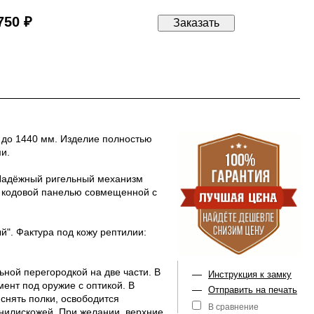
750 ₽
 до 1440 мм. Изделие полностью
и.
. Надёжный ригельный механизм
с кодовой панелью совмещенной с
й". Фактура под кожу рептилии:
ной перегородкой на две части. В
—
Инструкция к замку
ент под оружие с оптикой. В
—
Отправить на печать
снять полки, освободится
В сравнение
инилискожей. При желании, верхние