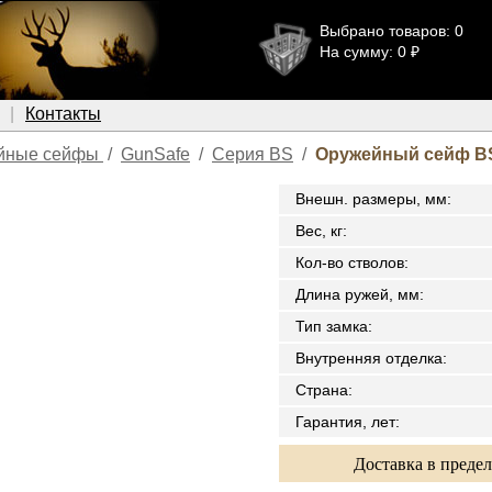
Выбрано товаров: 0
На сумму: 0 ₽
Контакты
йные сейфы
/
GunSafe
/
Серия BS
/
Оружейный сейф BS
Внешн. размеры, мм
:
Вес, кг
:
Кол-во стволов
:
Длина ружей, мм
:
Тип замка
:
Внутренняя отделка
:
Страна
:
Гарантия, лет
:
Доставка в преде