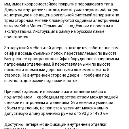
мм, имеет коррозиестойкое покрытие порошкового типа.
Дверь на внутренних петлях, имеет усиленную коробчатую
конструкцию и оснащена ригельной системой запирания по
трем сторонам. Ригели блокируются кодовым электронным
замком Kaba Mauer (Германия) — надёжным и простым в
эксплуатации. Инструкция к замку на русском языке
прилагается.
За наружной мебельной дверью находится собственно сам
сейф и восемь съемных полок, переставляемых по высоте.
Внутреннее пространство сейфа оборудовано запираемым
патронным отделением, 8 переставляемыми по высоте
полками и съемными деревянными ложементами на 5
стволов. На внутренней стороне двери — гребенка под
шомпола, две рамки под ножи и лоток.
При необходимости возможно изготовление сейфа с
поднутре́нием — свободным пространством между задней
стенкой и патронным отделением. Это немного уменьшит
объем отделения, но при этом увеличит максимально
допустимую длину хранимых ружей с 1290 до 1490 мм.
Доступны четыре модификации внутренней отделки: