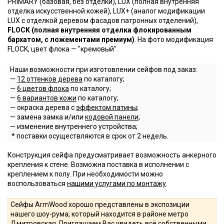
PRIMARY (базовая, без отделки), LUX (полная внутренняя
отделка искусственной кожей), LUX+ (аналог модификации
LUX с отделкой деревом фасадов патронных отделений),
FLOCK (полная внутренняя отделка флокированным
бархатом, с ложементами премиум)
. На фото модификация
FLOCK, цвет флока — "кремовый".
Наши возможности при изготовлении сейфов под заказ:
—
12 оттенков дерева
по каталогу;
—
6 цветов флока
по каталогу;
—
6 вариантов кожи
по каталогу;
— окраска дерева с
эффектом патины
;
— замена замка и/или
кодовой панели
;
— изменение внутреннего устройства;
* поставки осуществляются в срок от 2 недель.
Конструкция сейфа предусматривает возможность анкерного
крепления к стене. Возможна поставка в исполнении с
креплением к полу. При необходимости можно
воспользоваться
нашими услугами по монтажу
.
Сейфы ArmWood хорошо представлены в экспозиции
нашего шоу-рума, который находится в районе метро
Дмитровская. Приглашаем Вас увидеть всё собственными