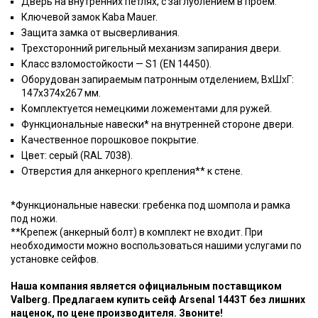
Дверь на внутренних петлях, с заглублением в проем.
Ключевой замок Kaba Mauer.
Защита замка от высверливания.
Трехсторонний ригельный механизм запирания двери.
Класс взломостойкости — S1 (EN 14450).
Оборудован запираемым патронным отделением, ВхШхГ:
147x374x267 мм.
Комплектуется немецкими ложементами для ружей.
Функциональные навески* на внутренней стороне двери.
Качественное порошковое покрытие.
Цвет: серый (RAL 7038).
Отверстия для анкерного крепления** к стене.
*Функциональные навески: гребенка под шомпола и рамка
под ножи.
**Крепеж (анкерный болт) в комплект не входит. При
необходимости можно воспользоваться нашими услугами по
установке сейфов.
Наша компания является официальным поставщиком
Valberg. Предлагаем купить сейф Arsenal 1443Т без лишних
наценок, по цене производителя. Звоните!