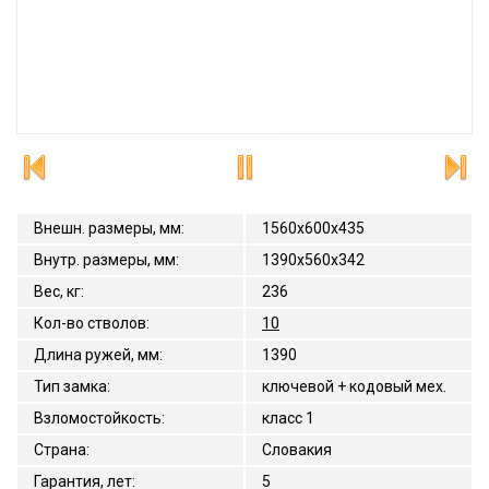
Внешн. размеры, мм
:
1560x600x435
Внутр. размеры, мм
:
1390х560х342
Вес, кг
:
236
Кол-во стволов
:
10
Длина ружей, мм
:
1390
Тип замка
:
ключевой + кодовый мех.
Взломостойкость
:
класс 1
Страна
:
Словакия
Гарантия, лет
:
5