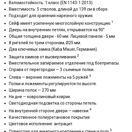
Взломостойкость: 1 класс (EN 1143-1:2013).
Вместимость: 5 стволов, длиной до 139 см в сборе.
Подходит для хранения нарезного оружия.
1
Сейф имеет усиленную многослойную конструкцию.
Дверь на внутренних петлях, открывается на 90°.
Общая толщина двери - 60 мм. Лицевой панели - 5 мм.
8 ригелей по трем сторонам, Ø25 мм.
Два ключевых замка (Kaba Mauer, Германия).
2
Защита замков от высверливания.
Вместительное запираемое отделение под боеприпасы.
Справа от перегородки — 3 съемные полки.
3
Слева — верхние ложементы на 5 ружей.
Полки и ложементы регулируются по высоте.
Ширина полок — 270 мм.
На дне — ковролиновый коврик.
Светодиодная подсветка со стороны петель.
4
На внутренней стороне двери — навески.
Качественное полиуретановое покрытие.
Цветовое исполнение: антрацит.
5
Отверстия для анкерного крепления к стене и полу.