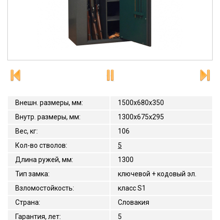
Внешн. размеры, мм
:
1500x680x350
Внутр. размеры, мм
:
1300х675х295
Вес, кг
:
106
Кол-во стволов
:
5
Длина ружей, мм
:
1300
Тип замка
:
ключевой + кодовый эл.
Взломостойкость
:
класс S1
Страна
:
Словакия
Гарантия, лет
:
5