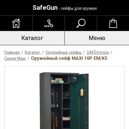
SafeGun
- сейфы для оружия
Каталог
Меню
Главная
/
Каталог
/
Оружейные сейфы
/
SAFEtronics
/
Оружейный сейф MAXI 10P EM/K5
Серия Maxi
/