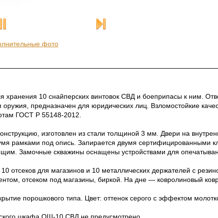
олнительные фото
 хранения 10 снайперских винтовок СВД и боеприпасы к ним. Отв
я оружия, предназначен для юридических лиц. Взломостойкие кач
ртам ГОСТ Р 55148-2012.
нструкцию, изготовлен из стали толщиной 3 мм. Двери на внутрен
мя рамками под опись. Запирается двумя сертифицированными к
ующим. Замочные скважины оснащены устройствами для опечатыван
 10 отсеков для магазинов и 10 металлических держателей с резин
том, отсеком под магазины, биркой. На дне — ковролиновый ковр
крытие порошкового типа. Цвет: оттенок серого с эффектом молотк
ского шкафа ОШ-10 СВД не предусмотрено.