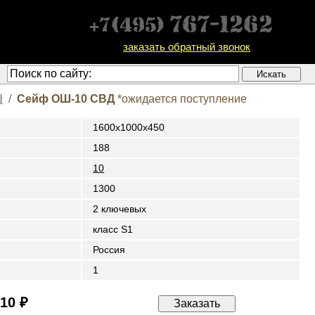
заказать обратный звонок
Ш
/
Сейф ОШ-10 СВД
*ожидается поступление
1600x1000x450
188
10
1300
2 ключевых
класс S1
Россия
1
210 ₽