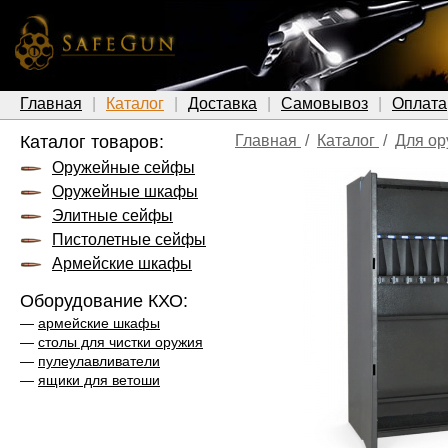
Главная
Каталог
Доставка
Самовывоз
Оплата
Каталог товаров:
Главная
/
Каталог
/
Для ор
Оружейные сейфы
Оружейные шкафы
Элитные сейфы
Пистолетные сейфы
Армейские шкафы
Оборудование КХО:
—
армейские шкафы
—
столы для чистки оружия
—
пулеулавливатели
—
ящики для ветоши