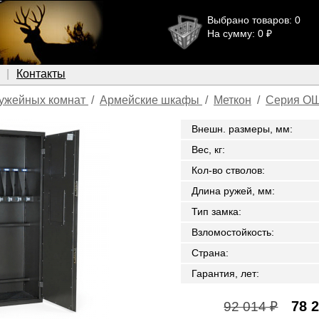
Выбрано товаров: 0
На сумму: 0 ₽
Контакты
ужейных комнат
/
Армейские шкафы
/
Меткон
/
Серия О
Внешн. размеры, мм
:
Вес, кг
:
Кол-во стволов
:
Длина ружей, мм
:
Тип замка
:
Взломостойкость
:
Страна
:
Гарантия, лет
:
78 
92 014 ₽