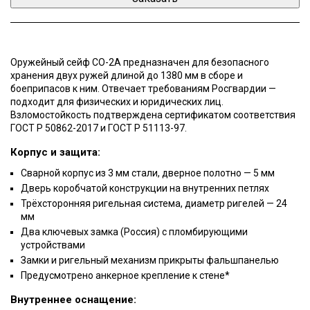
Оружейный сейф СО-2А предназначен для безопасного
хранения двух ружей длиной до 1380 мм в сборе и
боеприпасов к ним. Отвечает требованиям Росгвардии —
подходит для физических и юридических лиц.
Взломостойкость подтверждена сертификатом соответствия
ГОСТ Р 50862-2017 и ГОСТ Р 51113-97.
Корпус и защита:
Сварной корпус из 3 мм стали, дверное полотно — 5 мм
Дверь коробчатой конструкции на внутренних петлях
Трёхсторонняя ригельная система, диаметр ригелей — 24
мм
Два ключевых замка (Россия) с пломбирующими
устройствами
Замки и ригельный механизм прикрыты фальшпанелью
Предусмотрено анкерное крепление к стене*
Внутреннее оснащение: