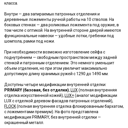
класса.
Внутри — два запираемых патронных отделения и
деревянные ложементы ручной работы на 10 стволов. На
боковых стенках — два роликовых ложемента под оружие, в
том числе с оптикой. На внутренней стороне дверей имеются
функциональные навески — удобные лотки, гребенки под
шомпола, рамки под ножи.
При необходимости возможно изготовление сейфа с
поднутре́нием — свободным пространством между задней
стенкой и патронным отделением. Это немного уменьшит
объем отделения, но при этом увеличит максимально
допустимую длину хранимых ружей с 1290 до 1490 мм.
Доступны четыре модификации внутренней отделки:
PRIMARY (базовая, без отделки)
,
LUX
(полная внутренняя
отделка искусственной кожей),
LUX+
(аналог модификации
LUX с отделкой деревом фасадов патронных отделений),
FLOCK
(полная внутренняя отделка флокированным бархатом,
с ложементами премиум). На фото представлена
модификация PRIMARY, без внутренней отделки —
окрашенный металл.