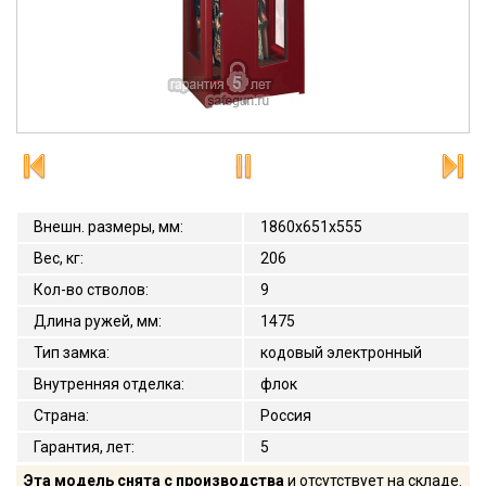
Внешн. размеры, мм
:
1860x651x555
Вес, кг
:
206
Кол-во стволов
:
9
Длина ружей, мм
:
1475
Тип замка
:
кодовый электронный
Внутренняя отделка
:
флок
Страна
:
Россия
Гарантия, лет
:
5
Эта модель снята с производства
и отсутствует на складе.