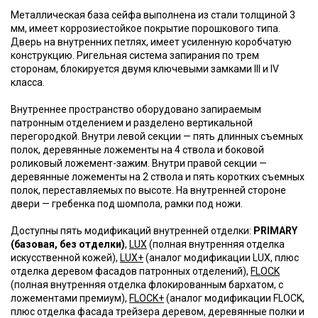
Металлическая база сейфа выполнена из стали толщиной 3
мм, имеет коррозиестойкое покрытие порошкового типа.
Дверь на внутренних петлях, имеет усиленную коробчатую
конструкцию. Ригельная система запирания по трем
сторонам, блокируется двумя ключевыми замками III и IV
класса.
Внутреннее пространство оборудовано запираемым
патронным отделением и разделено вертикальной
перегородкой. Внутри левой секции — пять длинных съемных
полок, деревянные ложементы на 4 ствола и боковой
роликовый ложемент-зажим. Внутри правой секции —
деревянные ложементы на 2 ствола и пять коротких съемных
полок, переставляемых по высоте. На внутренней стороне
двери — гребенка под шомпола, рамки под ножи.
Доступны пять модификаций внутренней отделки:
PRIMARY
(базовая, без отделки)
,
LUX
(полная внутренняя отделка
искусственной кожей),
LUX+
(аналог модификации LUX, плюс
отделка деревом фасадов патронных отделений),
FLOCK
(полная внутренняя отделка флокированным бархатом, с
ложементами премиум),
FLOCK+
(аналог модификации FLOCK,
плюс отделка фасада трейзера деревом, деревянные полки и