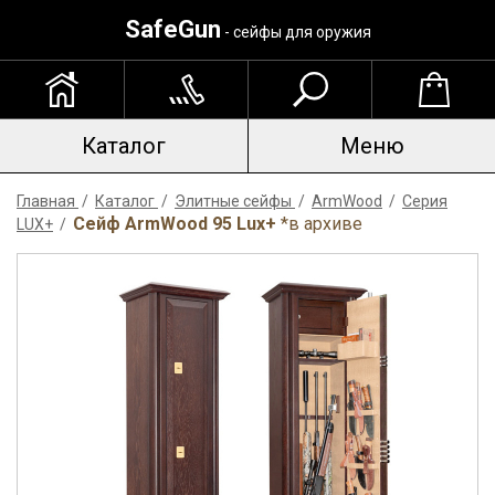
SafeGun
- сейфы для оружия
Каталог
Меню
Главная
/
Каталог
/
Элитные сейфы
/
ArmWood
/
Серия
Сейф ArmWood 95 Lux+
*в архиве
LUX+
/