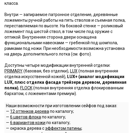
класса.
Внутри — запираемое патронное отделение, деревянные
ложементы ручной работы на пять стволов и съемная полка,
переставляемая по высоте. На боковой стенке — роликовый
ложемент под шестой ствол, в том числе под оружие с
оптикой. Внутренняя сторона двери оснащена
функциональными навесками — гребенкой под шомпола,
рамками под ножи. При необходимости возможна установка
на дверь дополнительного лотка (см. фото).
Доступны четыре модификации внутренней отделки:
PRIMARY
(базовая, без отделки),
LUX
(полная внутренняя
отделка искусственной кожей),
LUX+ (аналог модификации
LUX, плюс отделка фасада трейзера деревом, деревянная
полка)
,
FLOCK
(полная внутренняя отделка флокированным
бархатом, с ложементами премиум).
Наши возможности при изготовлении сейфов под заказ:
—
12 оттенков дерева
по каталогу;
—
6 цветов флока
по каталогу;
—
6 вариантов кожи
по каталогу;
— окраска дерева с
эффектом патины
;