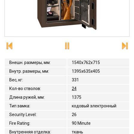
Внешн. размеры, мм
:
1540x762x715
Внутр. размеры, мм
:
1395х635х405
Вес, кг
:
331
Кол-во стволов
:
24
Длина ружей, мм
:
1375
Тип замка
:
кодовый электронный
Security Level
:
26
Fire Rating
:
90 Minute
Внутренняя отделка
:
ткань