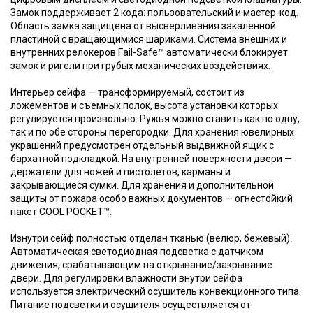
Замок поддерживает 2 кода: пользовательский и мастер-код.
Область замка защищена от высверливания закалённой
пластиной с вращающимися шариками. Система внешних и
внутренних релокеров Fail-Safe™ автоматически блокирует
замок и ригели при грубых механических воздействиях.
Интерьер сейфа — трансформируемый, состоит из
ложементов и съемных полок, высота установки которых
регулируется произвольно. Ружья можно ставить как по одну,
так и по обе стороны перегородки. Для хранения ювелирных
украшений предусмотрен отдельный выдвижной ящик с
бархатной подкладкой. На внутренней поверхности двери —
держатели для ножей и пистолетов, карманы и
закрывающиеся сумки. Для хранения и дополнительной
защиты от пожара особо важных документов — огнестойкий
пакет COOL POCKET™.
Изнутри сейф полностью отделан тканью (велюр, бежевый).
Автоматическая светодиодная подсветка с датчиком
движения, срабатывающим на открывание/закрывание
двери. Для регулировки влажности внутри сейфа
используется электрический осушитель конвекционного типа.
Питание подсветки и осушителя осуществляется от