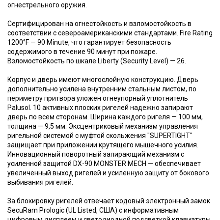
огнестрельного оружия.
Сертифицирован на огнестойкость и взломостойкость в
соответствии с североамериканскими стандартами. Fire Rating
1200°F — 90 Minute, что гарантирует безопасность
содержимого в течение 90 минут при пожаре.
Взломостойкость по шкале Liberty (Security Level) — 26.
Корпус и дверь имеют многослойную конструкцию. Дверь
дополнительно усилена внутренним стальным листом, по
периметру притвора уложен огнеупорный уплотнитель
Palusol. 10 активных плоских ригелей надежно запирают
дверь по всем сторонам. Ширина каждого ригеля — 100 мм,
толщина — 9,5 мм. Эксцентриковый механизм управления
ригельной системой с муфтой скольжения "SUPERTIGHT"
защищает при приложении крутящего мышечного усилия.
Инновационный поворотный запирающий механизм с
усиленной защитой DX-90 MONSTER MECH — обеспечивает
увеличенный выход ригелей и усиленную защиту от бокового
выбивания ригелей.
За блокировку ригелей отвечает кодовый электронный замок
SecuRam Prologic (UL Listed, США) с информативным
цифровым дисплеем и светодиодной подсветкой клавиатуры.