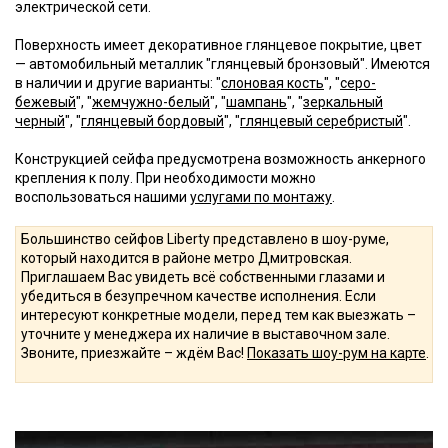
электрической сети.
Поверхность имеет декоративное глянцевое покрытие, цвет
— автомобильный металлик "глянцевый бронзовый". Имеются
в наличии и другие варианты: "
слоновая кость
", "
серо-
бежевый
", "
жемчужно-белый
", "
шампань
", "
зеркальный
черный
", "
глянцевый бордовый
", "
глянцевый серебристый
".
Конструкцией сейфа предусмотрена возможность анкерного
крепления к полу. При необходимости можно
воспользоваться нашими
услугами по монтажу
.
Большинство сейфов Liberty представлено в шоу-руме,
который находится в районе метро Дмитровская.
Приглашаем Вас увидеть всё собственными глазами и
убедиться в безупречном качестве исполнения. Если
интересуют конкретные модели, перед тем как выезжать –
уточните у менеджера их наличие в выставочном зале.
Звоните, приезжайте – ждём Вас!
Показать шоу-рум на карте
.