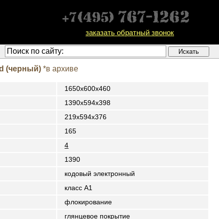
заказать обратный звонок
d (черный)
*в архиве
1650x600x460
1390x594x398
219х594х376
165
4
1390
кодовый электронный
класс A1
флокирование
глянцевое покрытие