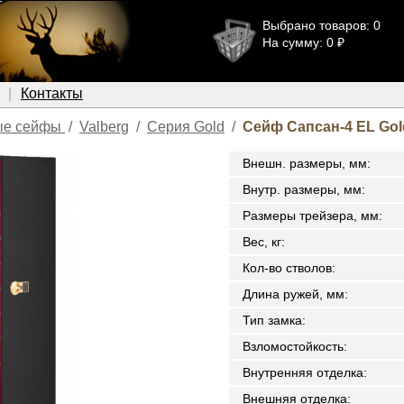
Выбрано товаров: 0
На сумму: 0 ₽
Контакты
ые сейфы
/
Valberg
/
Серия Gold
/
Сейф Сапсан-4 EL Gol
Внешн. размеры, мм
:
Внутр. размеры, мм
:
Размеры трейзера, мм
:
Вес, кг
:
Кол-во стволов
:
Длина ружей, мм
:
Тип замка
:
Взломостойкость
:
Внутренняя отделка
:
Внешняя отделка
: