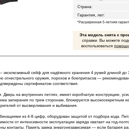
Страна
:
Гарантия, лет
:
*Расширенная 5-летняя гаран
Эта модель снята с пр
справки. Вы можете под
воспользоваться
помощн
ксклюзивный сейф для надёжного хранения 4 ружей длиной до 1
ю огнестрельного оружия, порохов и боеприпасов — рекомендован
одтверждены сертификатом соответствия.
ли. Дверь на внутренних петлях, имеет коробчатую конструкцию, у
ема запирания по трем сторонам, блокируется высокосекретным 
ригелей от высверливания и выбивания.
бинациями из 4-8 цифр, оборудован защитой от подбора кода. Пит
симости от интенсивности эксплуатации заряда хватает на год-полт
ы контакты. Память замка энергонезависимая — если батарея раз