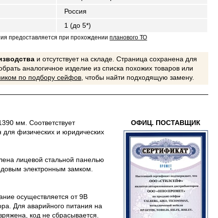
Россия
1 (до 5*)
тия предоставляется при прохождении
планового ТО
оизводства
и отсутствует на складе. Страница сохранена для
обрать аналогичное изделие из списка похожих товаров или
иком по подбору сейфов
, чтобы найти подходящую замену.
390 мм. Соответствует
ОФИЦ. ПОСТАВЩИК
 для физических и юридических
силена лицевой стальной панелью
кодовым электронным замком.
ание осуществляется от 9В
ора. Для аварийного питания на
ряжена, код не сбрасывается.