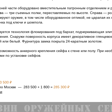
рхней части оборудовано вместительным патронным отделением и 
лева — три съемных полки, переставляемых по высоте. Справа — 
руют оружие, в том числе оборудованное оптикой, не царапая их 
нка под ключи и шомпола.
зуется технология флокирования под бархат, подчеркивающая эли
ния. Снаружи поверхность корпуса имеет декоративное глянцево
 или белый. Фурнитура замка покрыта 24-каратным золотом.
озможность анкерного крепления сейфа к стене или полу. При не
ми по установке сейфов.
3 500 ₽
 по Москве — 283 500 + 1 800 =
285 300 ₽
ки