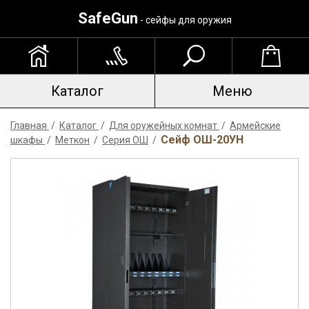
SafeGun
- сейфы для оружия
Каталог
Меню
Главная
/
Каталог
/
Для оружейных комнат
/
Армейские
Сейф ОШ-20УН
шкафы
/
Меткон
/
Серия ОШ
/