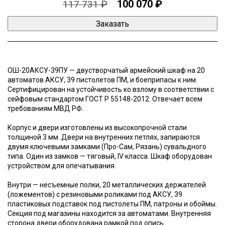
100 070 ₽
117 731 ₽
ОШ-20АКСУ-39ПУ — двустворчатый армейский шкаф на 20
автоматов АКСУ, 39 пистолетов ПМ, и боеприпасы к ним.
Сертифицирован на устойчивость ко взлому в соответствии с
сейфовым стандартом ГОСТ Р 55148-2012. Отвечает всем
требованиям МВД РФ.
Корпус и двери изготовлены из высокопрочной стали
толщиной 3 мм. Двери на внутренних петлях, запираются
двумя ключевыми замками (Про-Сам, Рязань) сувальдного
типа. Один из замков — тяговый, IV класса. Шкаф оборудован
устройством для опечатывания.
Внутри — несъемные полки, 20 металлических держателей
(ложементов) с резиновыми роликами под АКСУ, 39
пластиковых подставок под пистолеты ПМ, патроны и обоймы.
Секция под магазины находится за автоматами. Внутренняя
сторона двери оборудована рамкой под опись.