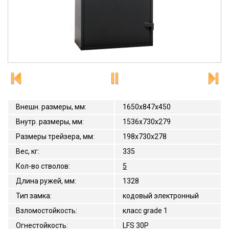
Внешн. размеры, мм
:
1650x847x450
Внутр. размеры, мм
:
1536x730x279
Размеры трейзера, мм
:
198x730x278
Вес, кг
:
335
Кол-во стволов
:
5
Длина ружей, мм
:
1328
Тип замка
:
кодовый электронный
Взломостойкость
:
класс grade 1
Огнестойкость
:
LFS 30P