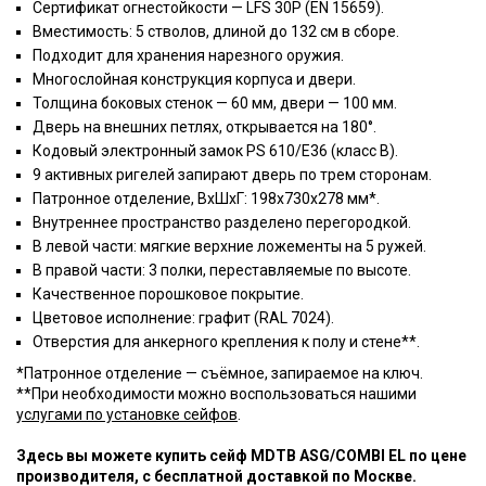
Сертификат огнестойкости — LFS 30P (EN 15659).
Вместимость: 5 стволов, длиной до 132 см в сборе.
Подходит для хранения нарезного оружия.
Многослойная конструкция корпуса и двери.
Толщина боковых стенок — 60 мм, двери — 100 мм.
Дверь на внешних петлях, открывается на 180°.
Кодовый электронный замок PS 610/E36 (класс В).
9 активных ригелей запирают дверь по трем сторонам.
Патронное отделение, ВхШхГ: 198х730х278 мм*.
Внутреннее пространство разделено перегородкой.
В левой части: мягкие верхние ложементы на 5 ружей.
В правой части: 3 полки, переставляемые по высоте.
Качественное порошковое покрытие.
Цветовое исполнение: графит (RAL 7024).
Отверстия для анкерного крепления к полу и стене**.
*Патронное отделение — съёмное, запираемое на ключ.
**При необходимости можно воспользоваться нашими
услугами по установке сейфов
.
Здесь вы можете купить сейф MDTB ASG/COMBI EL по цене
производителя, с бесплатной доставкой по Москве.