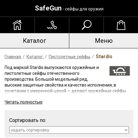
SafeGun
- сейфы для оружия
Каталог
Меню
Stardis
Главная
/
Каталог
/
Пистолетные сейфы
/
Под маркой Stardis выпускаются оружейные и
пистолетные сейфы отечественного
производства. Большой модельный ряд,
высокие защитные свойства и качество исполнения, в
сочетании с умеренной ценой — делают оружейные сейфы
Stardis востребованными на российском рынке.
Читать полностью
Для изготовления сейфов используется прочная листовая
сталь толщиной 3 мм, а запирающая система представлена
Сортировать по:
высокосекретными ключевыми замками российско-
итальянского производства (CISA-Эльбор). Интерьер
оборудован запираемыми отделениями под боеприпасы и
ложементами. Все оружейные сейфы Stardis полностью