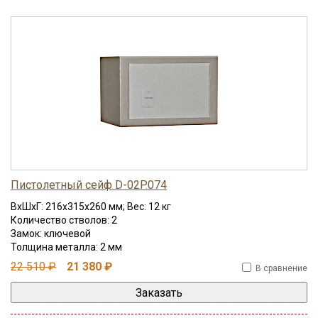
соответствуют требованиям МВД России к условиям
хранения огнестрельного оружия как физическими, так и
юридическими лицами.
Снаружи корпус имеет защитное износостойкое покрытие
порошкового типа. Покупателям предлагается на выбор
несколько вариантов внутренней отделки. Цветовое
исполнение можно подбирать по каталогу.
Пистолетный сейф D-02P.074
ВхШхГ: 216x315x260 мм; Вес: 12 кг
Количество стволов: 2
Замок: ключевой
Толщина металла: 2 мм
22 510 ₽
21 380 ₽
В сравнение