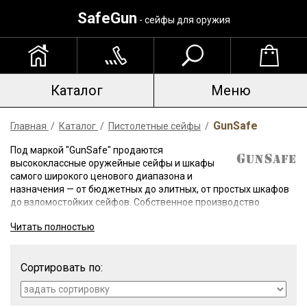
SafeGun
- сейфы для оружия
Каталог
Меню
GunSafe
Главная
/
Каталог
/
Пистолетные сейфы
/
Под маркой "GunSafe" продаются
высококлассные оружейные сейфы и шкафы
самого широкого ценового диапазона и
назначения — от бюджетных до элитных, от простых шкафов
до взломостойких сейфов. Собственное производство
позволяет обеспечить нашей марке преимущества —
Читать полностью
стоимость, продуманный дизайн и гарантию качества.
Оружейные сейфы GunSafe — модели с высокими защитными
Сортировать по:
характеристиками, отличными потребительскими качествами.
Соответствуют всем требованиям МВД к условиям
безопасного хранения оружия не только физическими, но и
юридическими лицами. Покупателям предлагается большой