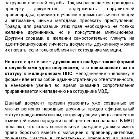
патрульно-постовой службы. Так, им разрешается проводить
проверку документов, задерживать нарушителей
правопорядка, принимать участие в досмотре личных вещей
и автомашин, иными методами пресекать преступления.
Правда, для реализации этих прав необходимо не только
желание дружинника, но и присутствие милиционера.
Другими словами, в желании самостоятельно глянуть на
идентифицирующие личность документы дружиннику можно
и отказать, если только вблизи нет сотрудника милиции.
Но и это еще не все – дружинников снабдят также формой
и служебными удостоверениями, что приравнивает их по
статусу к милиционерам ППС.
Неподчинение «человеку в
форме» влечет за собой административную ответственность,
а нанесение увечья во время оказания сопротивления
приравнивается к нападению на сотрудника МВД.
Данный документ призван узаконить уже созданные во
многих регионах народные дружины, придав официальный
статус гражданским лицам, патрулирующим улицы совместно
с милицейскими нарядами на общественных началах. В МВД
полагают, что столь сознательные граждане должны иметь
право бороться вместе с милицией с правонарушителями,
принимать участие в спасательных операциях во время