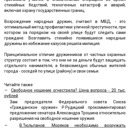
стихийных бедствий, техногенных катастроф и аварий,
включая охрану государственных границ.
Возрождение народных дружин, считают в МВД, - это
оптимальный метод профилактики уличной преступности, при
котором за порядком на своей улице будут следить сами
граждане. Возглавить стихийно появившиеся народные
дружины во избежание казусов решила милиция.
Принципиальное отличие дружинников от частных охранных
структур состоит в том, что они не за деньги будут защищать
отдельного нанимателя, а безвозмездно обычных жителей
города - соседей по улице (району) и свои семьи.
Читайте также:
—
Свободное ношение огнестрела? Цена вопроса - 20 тыс.
рублей
Зам. председателя Федерального совета Союза
«Гражданское оружие» Р.Рудицкий прокомментировал
предложение сенатора Александра Трошина относительно
разрешения на свободное ношение оружия.
—
В.Тюльпанов: Моряков необходимо вооружать