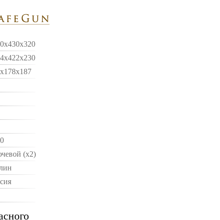
0x430x320
4x422x230
x178x187
0
чевой (x2)
лин
сия
асного