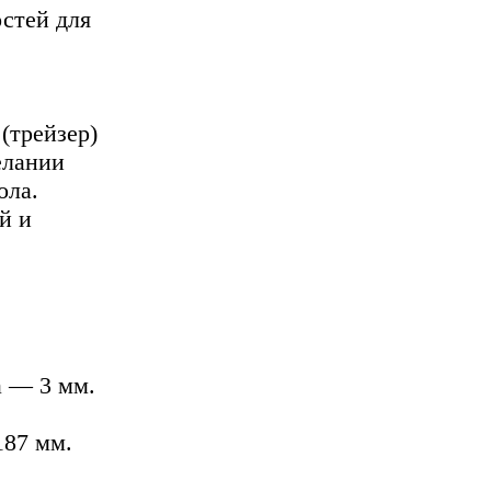
стей для
(трейзер)
елании
ола.
й и
а — 3 мм.
187 мм.