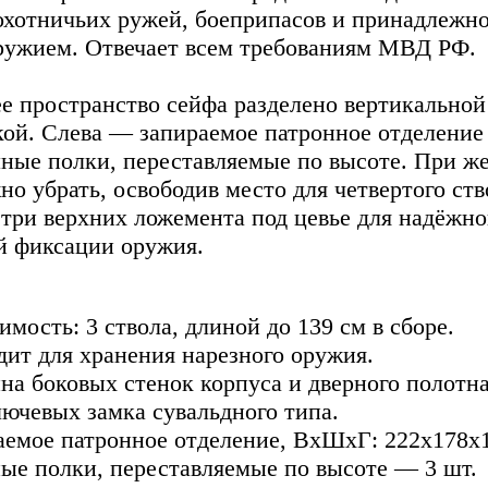
охотничьих ружей, боеприпасов и принадлежно
оружием. Отвечает всем требованиям МВД РФ.
е пространство сейфа разделено вертикальной
кой. Слева — запираемое патронное отделение 
мные полки, переставляемые по высоте. При ж
о убрать, освободив место для четвертого ств
три верхних ложемента под цевье для надёжно
й фиксации оружия.
мость: 3 ствола, длиной до 139 см в сборе.
дит для хранения нарезного оружия.
на боковых стенок корпуса и дверного полотн
лючевых замка сувальдного типа.
аемое патронное отделение, ВхШхГ: 222x178x
ые полки, переставляемые по высоте — 3 шт.