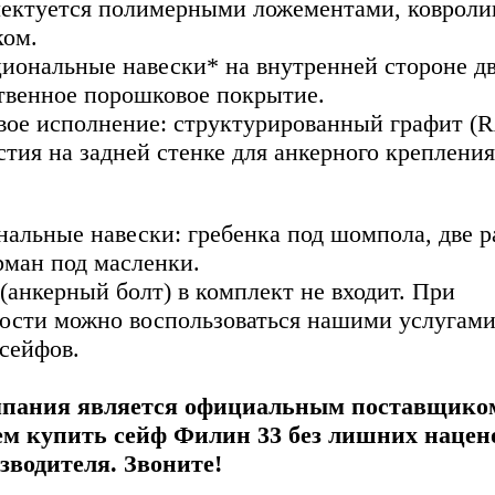
ектуется полимерными ложементами, коврол
ком.
иональные навески* на внутренней стороне дв
твенное порошковое покрытие.
вое исполнение: структурированный графит (R
тия на задней стенке для анкерного крепления
альные навески: гребенка под шомпола, две р
рман под масленки.
(анкерный болт) в комплект не входит. При
ости можно воспользоваться нашими услугами
 сейфов.
пания является официальным поставщиком
м купить сейф Филин 33 без лишних нацено
зводителя. Звоните!