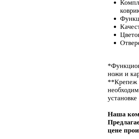
Компл
коври
Функц
Качес
Цвето
Отверс
*Функцион
ножи и ка
**Крепеж 
необходим
установке
Наша ком
Предлагае
цене прои