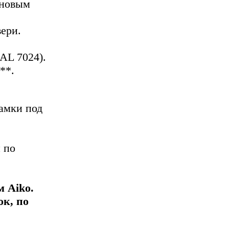
иновым
ери.
AL 7024).
**.
амки под
 по
 Aiko.
к, по