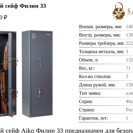
 сейф Филин 33
0 ₽
Внешн. размеры, мм:
140
Внутр. размеры, мм:
139
Размеры трейзера, мм:
222
Толщина металла, мм:
3
Объем, л:
132
Вес, кг:
71
Кол-во стволов:
3
Длина ружей, мм:
139
Тип замка:
клю
Серия:
Фи
Страна:
Рос
Гарантия, лет:
1
 сейф Aiko Филин 33 предназначен для безоп