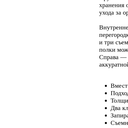
хранения 
ухода за 
Внутренне
перегород
и три съе
полки можн
Справа — 
аккуратно
Вмести
Подхо
Толщи
Два к
Запир
Съемн